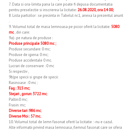
7. Data si ora-limita pana la care poate fi depusa documentatia
pentru preselectie si inscrierea la licitatie:
26.08.2020, ora 14 00;
8. Lista partizilor : se prezinta in Tabelul nr.1, anexa la prezentul anunt
.
9. Volumul total de masa lemnoasa pe picior oferit la licitatie:
5080
mc
, din care:
9a)- pe natura de produse :
Produse principale 5080 mc ;
Produse secundare: 0 mc;
Produse de igiena: 0 mc;
Produse accidentale 0 mc.
Lucrari de conservare : 0 mc
Si respectiv ,
9b)pe specii si grupe de specii:
Rasinoase : 0 mc ;
Fag : 315 mc;
Stejari , gorun: 3722 mc
;
Paltin:0 mc;
Frasin: mc;
Diverse tari :986 mc
;
Diverse Moi : 57 mc.
10. Volumul total de lemn fasonat oferit la licitatie : -nu e cazul.
Alte informatii privind masa lemnoasa /lemnul fasonat care se ofera