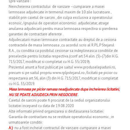
spre vanzare :
Neincheierea contractului de vanzare –cumparare a masei
lemnoase adjudecate in termenul maxim de 10 zile lucratoare ,
stabilit prin caietul de sarcini , din culpa exclusiva a operatorului
econoic /grupului de operatori economici adjudecatar, atrage
anularea adjudecarii pentru masa lemnoasa respectiva si pierderea
garantiei de contractare aferente .
Adjudecatarii masei lemnoase contractate au dreptul de a cesiona
contractele de masa lemnoasa ,cu acordul scris al R.P.L.P Stejarul
R.A., cu conditia ca posibilul cesionar sa indeplineasca conditiile de
preselectie pentru licitatia respectiva.(conf art.54 alin. (5)-(7)din H.G.
715/2017, modificat si completat cu H.G. 55/2019).
Prezentul anunt a fost publicat pe saitul www.produselepadurii.ro,
precum si pe saitul propriu www.rplpstejarul.ro /licitatii pe picior cu
respectarea art.56, alin (3) din H.G. 715/2017, modificat si completat
cu H.G. 55/2019.
Masa lemoasa pe picior ramasa neadjudecata dupa incheierea licitatiei,
NU SE POATE ADJUDECA PRIN NEGOCIERE
.
Caietul de sarcini poate fi procurat de la sediul organizatorului
licitatiei incepand cu data de 19.08.2020
Alte informatii privind organizarea si desfasurarea licitatiei:
Garantia de contractare nu se restituie operatorului economic , in
urmatoarele conditii:
A )
· nu a fost incheiat contractul de vanzare-cumparare a masei