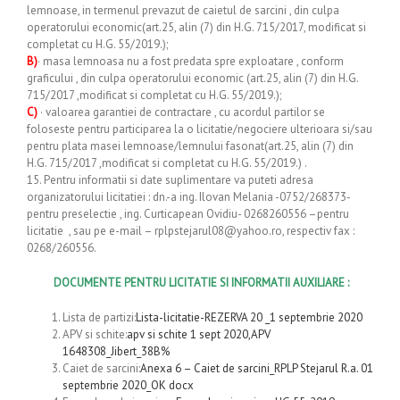
lemnoase, in termenul prevazut de caietul de sarcini , din culpa
operatorului economic(art.25, alin (7) din H.G. 715/2017, modificat si
completat cu H.G. 55/2019.);
B)
· masa lemnoasa nu a fost predata spre exploatare , conform
graficului , din culpa operatorului economic (art.25, alin (7) din H.G.
715/2017 ,modificat si completat cu H.G. 55/2019.);
C)
· valoarea garantiei de contractare , cu acordul partilor se
foloseste pentru participarea la o licitatie/negociere ulterioara si/sau
pentru plata masei lemnoase/lemnului fasonat(art.25, alin (7) din
H.G. 715/2017 ,modificat si completat cu H.G. 55/2019.) .
15. Pentru informatii si date suplimentare va puteti adresa
organizatorului licitatiei : dn.-a ing. Ilovan Melania -0752/268373-
pentru preselectie , ing. Curticapean Ovidiu- 0268260556 –pentru
licitatie , sau pe e-mail – rplpstejarul08@yahoo.ro, respectiv fax :
0268/260556.
DOCUMENTE PENTRU LICITATIE SI INFORMATII AUXILIARE :
Lista de partizi:
Lista-licitatie-REZERVA 20 _1 septembrie 2020
APV si schite:
apv si schite 1 sept 2020,
APV
1648308_Jibert_38B%
Caiet de sarcini:
Anexa 6 – Caiet de sarcini_RPLP Stejarul R.a. 01
septembrie 2020_OK docx