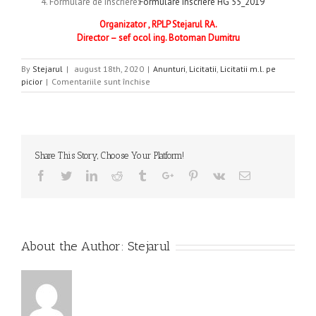
Formulare de inscriere:
Formulare inscriere HG 55_2019
Organizator , RPLP Stejarul RA.
Director – sef ocol ing. Botoman Dumitru
By
Stejarul
|
august 18th, 2020
|
Anunturi
,
Licitatii
,
Licitatii m.l. pe
pentru
picior
|
Comentariile sunt închise
LICITATIE
INTERMEDIARA
DE
MASA
LEMNOASA
Share This Story, Choose Your Platform!
PE
PICIOR
Facebook
Twitter
Linkedin
Reddit
Tumblr
Google+
Pinterest
Vk
Email
,
01.09.2020,
ORA
12.00(REZERVA
20%)
About the Author:
Stejarul