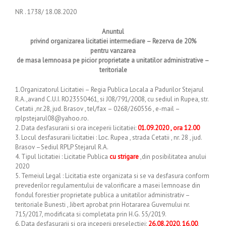
NR . 1738/ 18.08.2020
Anuntul
privind organizarea licitatiei intermediare – Rezerva de 20%
pentru vanzarea
de masa lemnoasa pe picior proprietate a unitatilor administrative –
teritoriale
1.Organizatorul Licitatiei – Regia Publica Locala a Padurilor Stejarul
R.A.,avand C.U.I. RO23550461, si J08/791/2008, cu sediul in Rupea, str.
Cetatii ,nr.28, jud. Brasov , tel/fax – 0268/260556 , e-mail –
rplpstejarul08@yahoo.ro.
2. Data desfasurarii si ora inceperii licitatiei:
01.09.2020 , ora 12.00
3. Locul desfasurarii licitatiei : Loc. Rupea , strada Cetatii , nr. 28 , jud.
Brasov –Sediul RPLP Stejarul R.A.
4. Tipul licitatiei : Licitatie Publica
cu strigare
,din posibilitatea anului
2020
5. Temeiul Legal : Licitatia este organizata si se va desfasura conform
prevederilor regulamentului de valorificare a masei lemnoase din
fondul forestier proprietate publica a unitatilor administrativ –
teritoriale Bunesti , Jibert aprobat prin Hotararea Guvernului nr.
715/2017, modificata si completata prin H.G. 55/2019.
6. Data desfasurarii si ora inceperii preselectiei:
26.08.2020, 16.00
.