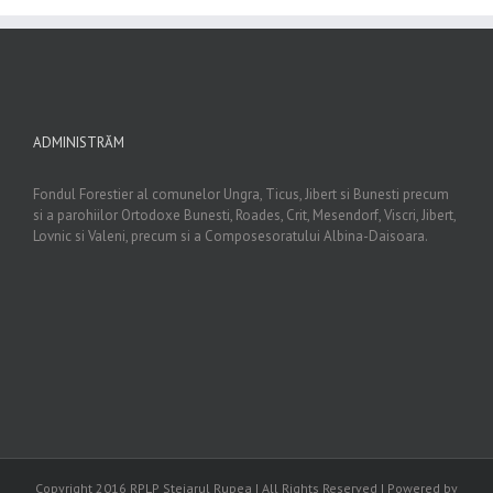
ADMINISTRĂM
Fondul Forestier al comunelor Ungra, Ticus, Jibert si Bunesti precum
si a parohiilor Ortodoxe Bunesti, Roades, Crit, Mesendorf, Viscri, Jibert,
Lovnic si Valeni, precum si a Composesoratului Albina-Daisoara.
Copyright 2016 RPLP Stejarul Rupea | All Rights Reserved | Powered by