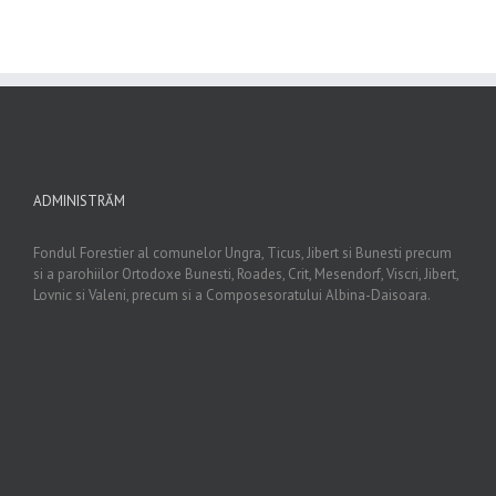
ADMINISTRĂM
Fondul Forestier al comunelor Ungra, Ticus, Jibert si Bunesti precum
si a parohiilor Ortodoxe Bunesti, Roades, Crit, Mesendorf, Viscri, Jibert,
Lovnic si Valeni, precum si a Composesoratului Albina-Daisoara.