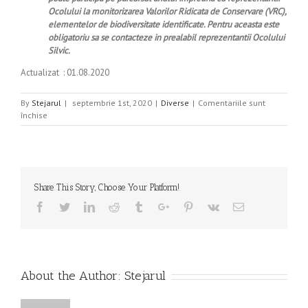
Ocolului la monitorizarea Valorilor Ridicata de Conservare (VRC),
elementelor de biodiversitate identificate. Pentru aceasta este
obligatoriu sa se contacteze in prealabil reprezentantii Ocolului
Silvic.
Actualizat : 01.08.2020
By
Stejarul
|
septembrie 1st, 2020
|
Diverse
|
Comentariile sunt
pentru
închise
Lista
informatiilor
publice-
Anexa
I
Share This Story, Choose Your Platform!
Facebook
Twitter
Linkedin
Reddit
Tumblr
Google+
Pinterest
Vk
Email
About the Author:
Stejarul