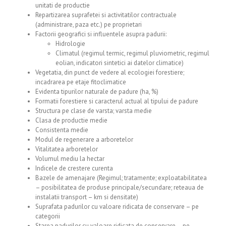
unitati de productie
Repartizarea suprafetei si activitatilor contractuale
(administrare, paza etc.) pe proprietari
Factorii geografici si influentele asupra padurii:
Hidrologie
Climatul (regimul termic, regimul pluviometric, regimul
eolian, indicatori sintetici ai datelor climatice)
Vegetatia, din punct de vedere al ecologiei forestiere;
incadrarea pe etaje fitoclimatice
Evidenta tipurilor naturale de padure (ha, %)
Formatii forestiere si caracterul actual al tipului de padure
Structura pe clase de varsta; varsta medie
Clasa de productie medie
Consistenta medie
Modul de regenerare a arboretelor
Vitalitatea arboretelor
Volumul mediu la hectar
Indicele de crestere curenta
Bazele de amenajare (Regimul; tratamente; exploatabilitatea
– posibilitatea de produse principale/secundare; reteaua de
instalatii transport – km si densitate)
Suprafata padurilor cu valoare ridicata de conservare – pe
categorii
Starea padurilor cu valoare ridicata de conservare – pe