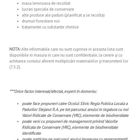
masa lemnoasa de recoltat
lucrari speciale de conservare
alte produse ale padurii (planificat a se recolta)
drumuri forestiere noi
tratamente cu substante chimice
NOTA:
Alte informatiile care nu sunt cuprinse in aceasta lista sunt
disponibile in masura in care nu sunt confidentiale, la cerere și cu
achitarea costului aferent multiplicării materialelor și transmiterii lor
(7.5.2).
***Orice factor interesat/afectat, expert in domeniu:
poate face propuneri catre
Ocolul Silvic Regia Publica Locala a
Padurilor Stejarul R.A.
pe tot parcursul anului in legatura cu noi
Valori Ridicate de Conservare (VRC), elemente de biodiversitate
poate veni cu propuneri de management privind Valorile
Ridicata de Conservare (VRC), elemente de biodiversitate
identificate
poate participa pe parcursul anului impreuna cu reprezentantii