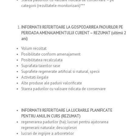
categorii (rezultatele monitorizarii)***
INFORMATII REFERITOARE LA GOSPODARIREA PADURILOR PE
PERIOADA AMENAJAMENTULUI CURENT – REZUMAT (ultimii 2
ani)
Volum recoltat
Posibilitate conform amenajament
Posibilitatea recalculata
Suprafata taierilor rase
Suprafete regenerate artificial si natural, specii
Activitati ilegale
Alte produse ale padurii valorificate
Starea padurilor cu valoare ridicata de conservare
INFORMATII REFERITOARE LA LUCRARILE PLANIFICATE
PENTRU ANUL IN CURS (REZUMAT)
regenerarea padurilor (ha); lucrari pentru ajutorarea
regenerarii naturale; descoplesiri
lucrari de ingrijire a arboretelor