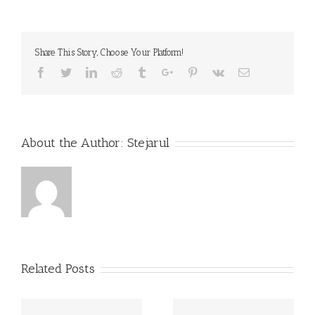
Licitatie
Masa
lemnoasa
Comuna
Share This Story, Choose Your Platform!
Ungra(Pasune
Impadurita)
Facebook
Twitter
Linkedin
Reddit
Tumblr
Google+
Pinterest
Vk
Email
About the Author:
Stejarul
Related Posts