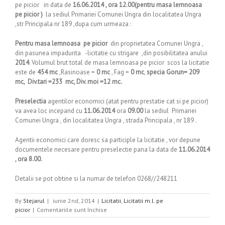
pe picior in data de
16.06.2014 , ora 12.00(pentru masa lemnoasa
pe picior )
la sediul Primariei Comunei Ungra din localitatea Ungra
,str Principala nr 189 ,dupa cum urmeaza :
Pentru masa lemnoasa pe picior
din proprietatea Comunei Ungra ,
din pasunea impadurita -licitatie cu strigare ,din posibilitatea anului
2014
. Volumul brut total de masa lemnoasa pe picior scos la licitatie
este de
454 mc
,Rasinoase =
0 mc
, Fag =
0 mc
,
specia Gorun= 209
mc, Div.tari =233 mc, Div. moi =12 mc.
Preselectia
agentilor economici (atat pentru prestatie cat si pe picior)
va avea loc incepand cu
11.06.2014
ora
09.00
la sediul Primariei
Comunei Ungra , din localitatea Ungra , strada Principala , nr 189 .
Agentii economici care doresc sa participle la licitatie , vor depune
documentele necesare pentru preselectie pana la data de
11.06.2014
, ora 8.00.
Detalii se pot obtine si la numar de telefon 0268//248211
By
Stejarul
|
iunie 2nd, 2014
|
Licitatii
,
Licitatii m.l. pe
pentru
picior
|
Comentariile sunt închise
Anunt