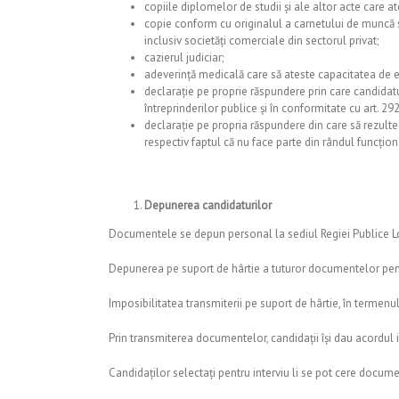
copiile diplomelor de studii şi ale altor acte care a
copie conform cu originalul a carnetului de muncă 
inclusiv societăți comerciale din sectorul privat;
cazierul judiciar;
adeverință medicală care să ateste capacitatea de ex
declarație pe proprie răspundere prin care candidatul
întreprinderilor publice și în conformitate cu art. 292
declarație pe propria răspundere din care să rezulte î
respectiv faptul că nu face parte din rândul funcționar
Depunerea candidaturilor
Documentele se depun personal la sediul Regiei Publice Loca
Depunerea pe suport de hârtie a tuturor documentelor pentru
Imposibilitatea transmiterii pe suport de hârtie, în termen
Prin transmiterea documentelor, candidații își dau acordul i
Candidaților selectați pentru interviu li se pot cere docu