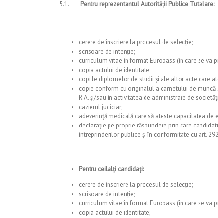
5.1.
Pentru reprezentantul Autorității Publice Tutelare:
cerere de înscriere la procesul de selecție;
scrisoare de intenție;
curriculum vitae în format Europass (în care se va p
copia actului de identitate;
copiile diplomelor de studii şi ale altor acte care a
copie conform cu originalul a carnetului de muncă sa
R.A. şi/sau în activitatea de administrare de societă
cazierul judiciar;
adeverință medicală care să ateste capacitatea de ex
declarație pe proprie răspundere prin care candidatul
întreprinderilor publice și în conformitate cu art. 292
Pentru ceilalți candidați:
cerere de înscriere la procesul de selecție;
scrisoare de intenție;
curriculum vitae în format Europass (în care se va p
copia actului de identitate;