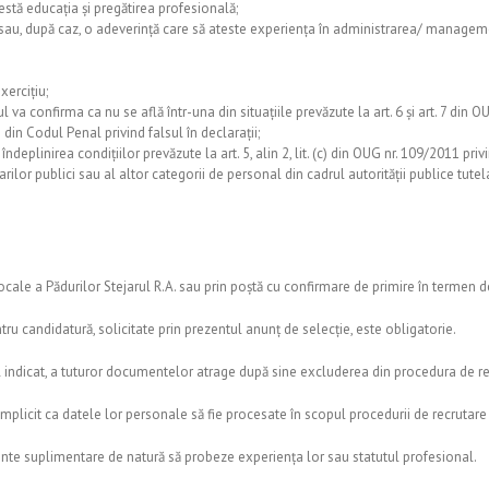
testă educația și pregătirea profesională;
sau, după caz, o adeverință care să ateste experiența în administrarea/ managem
ercițiu;
 va confirma ca nu se află într-una din situațiile prevăzute la art. 6 și art. 7 din
 din Codul Penal privind falsul în declarații;
ndeplinirea condițiilor prevăzute la art. 5, alin 2, lit. (c) din OUG nr. 109/2011 pri
ilor publici sau al altor categorii de personal din cadrul autorității publice tutelar
le a Pădurilor Stejarul R.A. sau prin poștă cu confirmare de primire în termen de
 candidatură, solicitate prin prezentul anunț de selecție, este obligatorie.
ul indicat, a tuturor documentelor atrage după sine excluderea din procedura de rec
mplicit ca datele lor personale să fie procesate în scopul procedurii de recrutare ș
mente suplimentare de natură să probeze experiența lor sau statutul profesional.