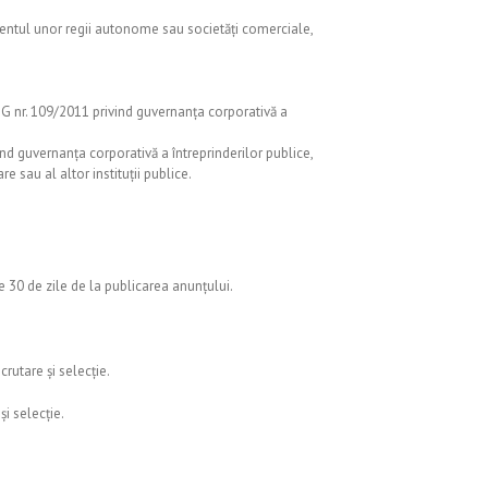
entul unor regii autonome sau societăți comerciale,
 OUG nr. 109/2011 privind guvernanța corporativă a
vind guvernanța corporativă a întreprinderilor publice,
e sau al altor instituții publice.
 30 de zile de la publicarea anunțului.
rutare și selecție.
i selecție.