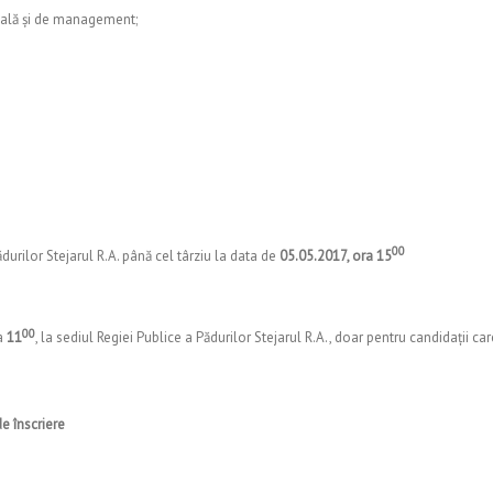
onală și de management;
00
urilor Stejarul R.A. până cel târziu la data de
05.05.2017, ora 15
00
a
11
, la sediul Regiei Publice a Pădurilor Stejarul R.A., doar pentru candidații ca
e înscriere