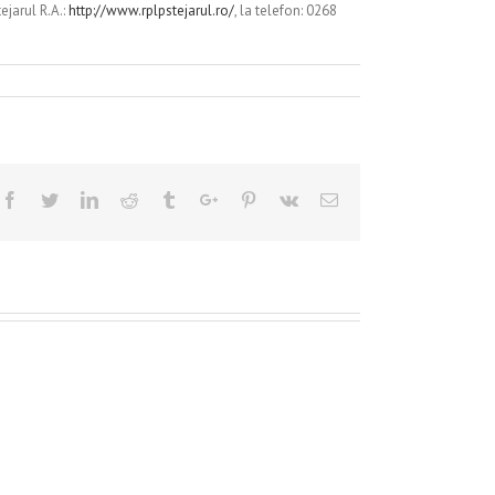
ejarul R.A.:
http://www.rplpstejarul.ro/
, la telefon: 0268
Facebook
Twitter
Linkedin
Reddit
Tumblr
Google+
Pinterest
Vk
Email