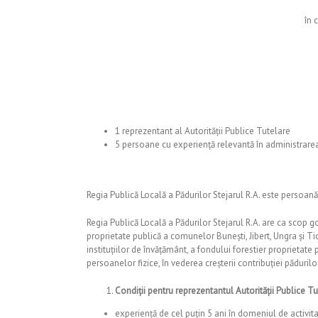
în 
1 reprezentant al Autorității Publice Tutelare
5 persoane cu experienţă relevantă în administrarea
Regia Publică Locală a Pădurilor Stejarul R.A. este persoană 
Regia Publică Locală a Pădurilor Stejarul R.A. are ca scop g
proprietate publică a comunelor Bunești, Jibert, Ungra și Ticuș 
instituțiilor de învățământ, a fondului forestier proprietate
persoanelor fizice, în vederea creșterii contribuției păduril
Condiții pentru reprezentantul Autorității Publice T
experienţă de cel puţin 5 ani în domeniul de activita