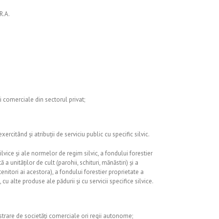
R.A.
 comerciale din sectorul privat;
citând și atribuții de serviciu public cu specific silvic.
vice și ale normelor de regim silvic, a fondului forestier
a unităților de cult (parohii, schituri, mănăstiri) și a
enitori ai acestora), a fondului forestier proprietate a
u alte produse ale pădurii și cu servicii specifice silvice.
istrare de societăți comerciale ori regii autonome;