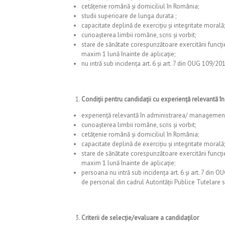
cetăţenie română şi domiciliul în România;
studii superioare de lunga durata ;
capacitate deplină de exercițiu și integritate morală;
cunoaşterea limbii române, scris şi vorbit;
stare de sănătate corespunzătoare exercitării funcţi
maxim 1 lună înainte de aplicaţie;
nu intră sub incidența art. 6 și art. 7 din OUG 109/20
Condiții pentru candidații cu experiență relevantă 
experienţă relevantă în administrarea/ managementul
cunoaşterea limbii române, scris şi vorbit;
cetăţenie română şi domiciliul în România;
capacitate deplină de exercițiu și integritate morală;
stare de sănătate corespunzătoare exercitării funcţi
maxim 1 lună înainte de aplicaţie;
persoana nu intră sub incidența art. 6 și art. 7 din 
de personal din cadrul Autorității Publice Tutelare sa
Criterii de selecție/evaluare a candidaților