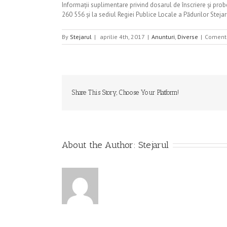
Informații suplimentare privind dosarul de înscriere și prob
260 556 și la sediul Regiei Publice Locale a Pădurilor Stejarul
By
Stejarul
|
aprilie 4th, 2017
|
Anunturi
,
Diverse
|
Comenta
Share This Story, Choose Your Platform!
About the Author:
Stejarul