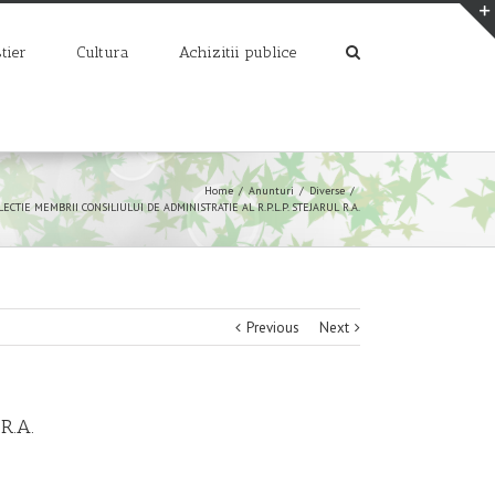
tier
Cultura
Achizitii publice
Home
/
Anunturi
/
Diverse
/
CTIE MEMBRII CONSILIULUI DE ADMINISTRATIE AL R.P.L.P. STEJARUL R.A.
Previous
Next
R.A.