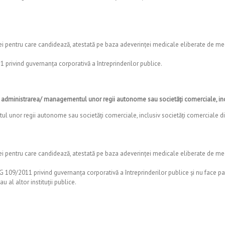
ei pentru care candidează, atestată pe baza adeverinţei medicale eliberate de medic
11 privind guvernanța corporativă a întreprinderilor publice.
în administrarea/ managementul unor regii autonome sau societăți comerciale, incl
 unor regii autonome sau societăți comerciale, inclusiv societăţi comerciale din
ei pentru care candidează, atestată pe baza adeverinţei medicale eliberate de medic
OUG 109/2011 privind guvernanța corporativă a întreprinderilor publice și nu face par
u al altor instituții publice.