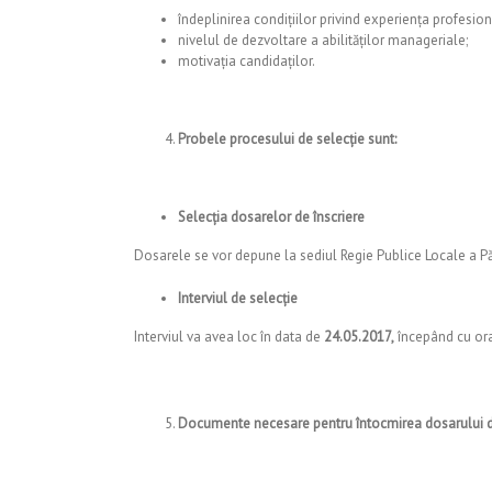
îndeplinirea condițiilor privind experiența profesi
nivelul de dezvoltare a abilităților manageriale;
motivația candidaților.
Probele procesului de selecție sunt:
Selecția dosarelor de înscriere
Dosarele se vor depune la sediul Regie Publice Locale a Păd
Interviul de selecție
Interviul va avea loc în data de
24.05.2017,
începând cu or
Documente necesare pentru întocmirea dosarului d