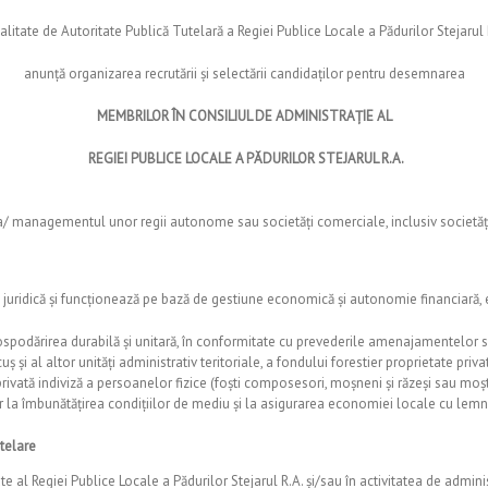
calitate de Autoritate Publică Tutelară a Regiei Publice Locale a Pădurilor Stejarul 
anunță organizarea recrutării și selectării candidaților pentru desemnarea
MEMBRILOR ÎN CONSILIUL DE ADMINISTRAȚIE AL
REGIEI PUBLICE LOCALE A PĂDURILOR STEJARUL R.A.
/ managementul unor regii autonome sau societăți comerciale, inclusiv societăţi
juridică și funcționează pe bază de gestiune economică și autonomie financiară, exer
ospodărirea durabilă și unitară, în conformitate cu prevederile amenajamentelor sil
și al altor unități administrativ teritoriale, a fondului forestier proprietate privată 
 privată indiviză a persoanelor fizice (foști composesori, moșneni și răzeși sau moșt
or la îmbunătățirea condițiilor de mediu și la asigurarea economiei locale cu lemn, c
utelare
te al Regiei Publice Locale a Pădurilor Stejarul R.A. şi/sau în activitatea de admin