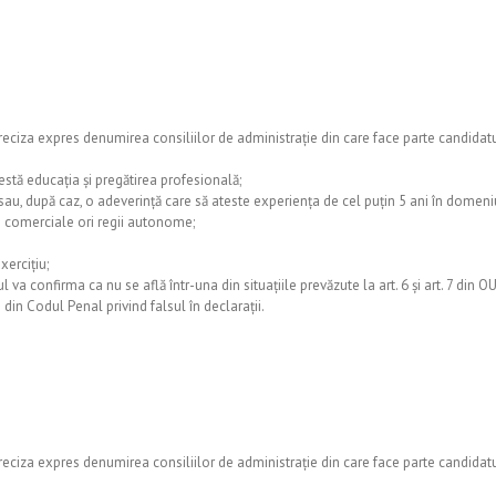
reciza expres denumirea consiliilor de administrație din care face parte candidat
testă educația și pregătirea profesională;
u, după caz, o adeverință care să ateste experiența de cel puţin 5 ani în domeniul
ți comerciale ori regii autonome;
ercițiu;
 va confirma ca nu se află într-una din situațiile prevăzute la art. 6 și art. 7 din
 din Codul Penal privind falsul în declarații.
reciza expres denumirea consiliilor de administrație din care face parte candidat