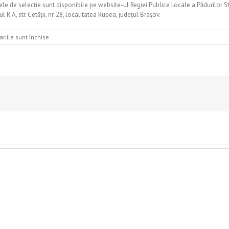
ele de selecție sunt disponibile pe website-ul Regiei Publice Locale a Pădurilor St
 R.A, str. Cetății, nr. 28, localitatea Rupea, județul Brașov.
pentru
riile sunt închise
ANUNT
RECRUTARE
SI
SELECTIE
MEMBRII
CONSILIULUI
DE
ADMINISTRATIE
AL
R.P.L.P.
STEJARUL
R.A.