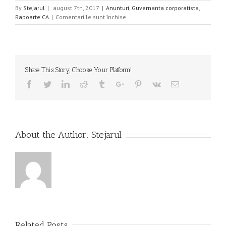
By
Stejarul
|
august 7th, 2017
|
Anunturi
,
Guvernanta corporatista
,
pentru
Rapoarte CA
|
Comentariile sunt închise
Hotararea
Consiliului
de
Administratie
nr.
Share This Story, Choose Your Platform!
7
din
Facebook
Twitter
Linkedin
Reddit
Tumblr
Google+
Pinterest
Vk
Email
04.08.2017
About the Author:
Stejarul
Related Posts