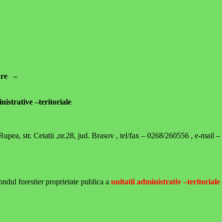
iare –
istrative –teritoriale
Rupea, str. Cetatii ,nr.28, jud. Brasov , tel/fax – 0268/260556 , e-mail –
ondul forestier proprietate publica a
unitatii administrativ –teritoriale