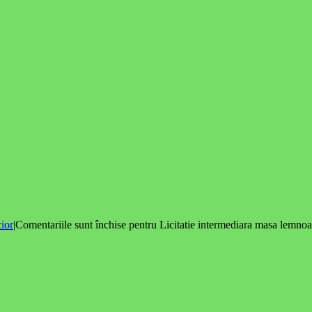
cior
|
Comentariile sunt închise
pentru Licitatie intermediara masa lemnoas