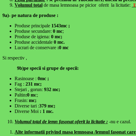
Volumul total
de masa lemnoasa pe picior oferit la licitatie:
1
9a)- pe natura de produse :
Produse principale
1543mc ;
Produse secundare:
0 mc
;
Produse de igiena:
0 mc;
Produse accidentale
0 mc.
Lucrari de conservare
:0 mc
Si respectiv ,
9b)pe specii si grupe de specii:
Rasinoase :
0mc ;
Fag :
231 mc;
Stejari , gorun:
932 mc;
Paltin
:0 m
c;
Frasin:
mc;
Diverse tari :
379 mc;
Diverse Moi
: 1 mc.
Volumul total de lemn fasonat oferit la licitatie :
-nu e cazul.
Alte informatii privind masa lemnoasa /lemnul fasonat care 