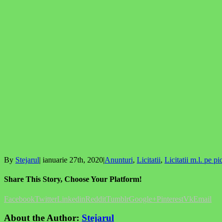
By
Stejarul
|
ianuarie 27th, 2020
|
Anunturi
,
Licitatii
,
Licitatii m.l. pe pi
Share This Story, Choose Your Platform!
Facebook
Twitter
Linkedin
Reddit
Tumblr
Google+
Pinterest
Vk
Email
About the Author:
Stejarul