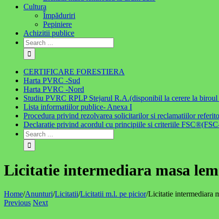
Cultura
Împăduriri
Pepiniere
Achizitii publice
CERTIFICARE FORESTIERA
Harta PVRC -Sud
Harta PVRC -Nord
Studiu PVRC RPLP Stejarul R.A.(disponibil la cerere la biroul f
Lista informatiilor publice- Anexa I
Procedura privind rezolvarea solicitarilor si reclamatiilor refer
Declaratie privind acordul cu principiile si criteriile FSC®(
Licitatie intermediara masa lemn
Home
/
Anunturi
/
Licitatii
/
Licitatii m.l. pe picior
/
Licitatie intermediara 
Previous
Next