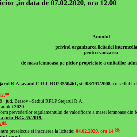
cior ,in data de 07.02.2020, ora 12.00
Anuntul
privind organizarea licitatiei intermed
pentru vanzarea
de masa lemnoasa pe picior proprietate a unitatilor admin
jarul R.A.,avand C.U.I. RO23550461, si J08/791/2008,
cu sediul in 
00
12.
 28 , jud. Brasov –Sediul RPLP Stejarul R.A.
a anului
2020
nform prevederilor regulamentului de valorificare a masei lemnoase din f
ta prin H.G. 55/2019.
00.
6.
00
u preselectie si inscrierea la licitatie
:
04.02.2020, ora 14
;
ntul anunt .