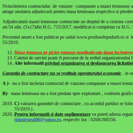
Neincheierea contractului de vanzare –cumparare a masei lemnoase a
atrage anularea adjudecarii pentru masa lemnoasa respectiva si pierdere
Adjudecatarii masei lemnoase contractate au dreptul de a cesiona contra
art.54 alin. (5)-(7)din H.G. 715/2017, modificat si completat cu H.G.
Prezentul anunt a fost publicat pe saitul www.produselepadurii.ro si ht
55/2019.
Masa lemoasa pe picior ramasa neadjudecata dupa inch
Caietul de sarcini poate fi procurat de la sediul organizatorului 
Alte informatii
privind organizarea si desfasurarea licitatiei
Garantia de contractare nu se restituie operatorului economic
, in u
A )
·
nu a fost incheiat contractul de vanzare-cumparare a masei lemnoa
B)
·
masa lemnoasa nu a fost predata spre exploatare , conform graficul
C)
valoarea garantiei de contractare , cu acordul partilor se fol
55/2019.) .
Pentru informatii si date suplimentare
va puteti adresa organi
rplpstejarul08@yahoo.ro
, respectiv fax : 0268/260556.