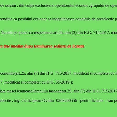
ul de sarcini , din culpa exclusiva a operatorului econoic /grupului de op
ditia ca posibilul cesionar sa indeplineasca conditiile de preselectie pe
/licitatii pe picior cu respectarea art.56, alin (3) din H.G. 715/2017, mo
va tine imediat dupa terminarea sedintei de licitatie
 economic(art.25, alin (7) din H.G. 715/2017, modificat si completat cu
17 ,modificat si completat cu H.G. 55/2019.);
ru plata masei lemnoase/lemnului fasonat(art.25, alin (7) din H.G. 715/20
selectie , ing. Curticapean Ovidiu- 0268260556 –pentru licitatie , sau p