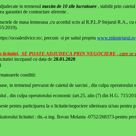
djudecate in termenul
maxim de 10 zile lucratoare
, stabilit prin caiet
a garantiei de contractare aferente .
ctele de masa lemnoasa ,cu acordul scris al R.P.L.P Stejarul R.A., cu con
 55/2019).
tps://ocoalesilvice.ro/, precum si pe saitul propriu
www.rplpstejarul.ro
eierea licitatiei, SE POATE ADJUDECA PRIN NEGOCIERE
, care se 
licitatiei incepand cu data de
28.01.2020
:
rmatoarele conditii:
se, in termenul prevazut de caietul de sarcini , din culpa operatorului
ui , din culpa operatorului economic (art.25, alin (7) din H.G. 715/20
oseste pentru participarea la o licitatie/negociere ulterioara si/sau pent
zatorului licitatiei : dn.-a ing. Ilovan Melania -0752/268373-pentru pre