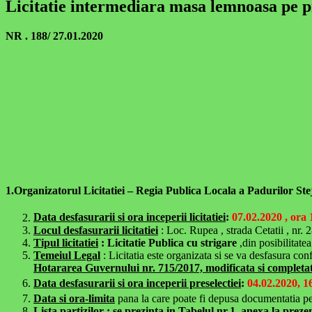
Licitatie intermediara masa lemnoasa pe pi
NR . 188/ 27.01.2020
1.Organizatorul Licitatiei –
Regia Publica Locala a Padurilor Ste
Data desfasurarii si ora inceperii licitatiei
:
07.02.2020 , ora 
Locul desfasurarii licitatiei
: Loc. Rupea , strada Cetatii , nr.
Tipul licitatiei
: Licitatie Publica cu strigare
,din posibilitate
Temeiul Legal
: Licitatia este organizata si se va desfasura co
Hotararea Guvernului nr. 715/2017, modificata si completa
Data desfasurarii si ora inceperii preselectiei
:
04.02.2020, 1
Data si ora-limita
pana la care poate fi depusa documentatia pentr
Lista partizilor
: se prezinta in Tabelul nr.1, anexa la preze