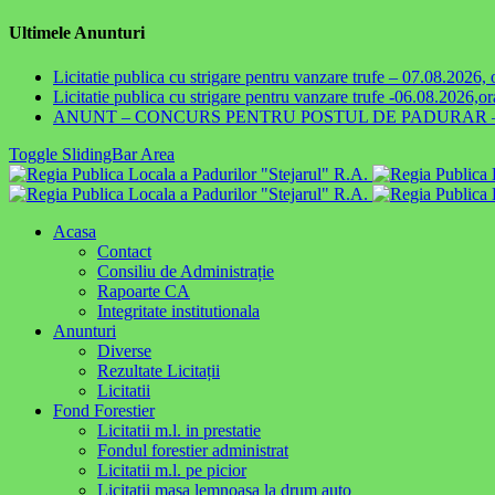
Ultimele Anunturi
Licitatie publica cu strigare pentru vanzare trufe – 07.08.2026,
Licitatie publica cu strigare pentru vanzare trufe -06.08.2026,o
ANUNT – CONCURS PENTRU POSTUL DE PADURAR – 1
Toggle SlidingBar Area
Acasa
Contact
Consiliu de Administrație
Rapoarte CA
Integritate institutionala
Anunturi
Diverse
Rezultate Licitații
Licitatii
Fond Forestier
Licitatii m.l. in prestatie
Fondul forestier administrat
Licitatii m.l. pe picior
Licitatii masa lemnoasa la drum auto