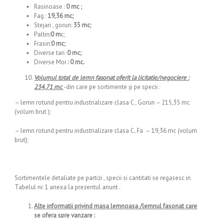
Rasinoase :
0 mc ;
Fag :
19,36 mc;
Stejari , gorun:
35 mc;
Paltin
:0 m
c;
Frasin:
0 mc;
Diverse tari :
0 mc;
Diverse Moi
: 0 mc.
Volumul total de lemn fasonat oferit la licitatie/negociere :
234,71 mc
-din care pe sortimente şi pe specii :
– lemn rotund pentru industrializare clasa C , Gorun – 215,35 mc
(volum brut );
– lemn rotund pentru industrializare clasa C, Fa – 19,36 mc (volum
brut);
Sortimentele detaliate pe partizi , specii si cantitati se regasesc in
Tabelul nr. 1 anexa la prezentul anunt .
Alte informatii privind masa lemnoasa /lemnul fasonat care
se ofera spre vanzare :