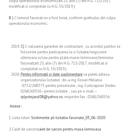
culpa operatorului economic(art.25, alin (7) din H.G. 715/2017,
modificat si completat cu H.G. 55/2019.);
B ) 
lemnul fasonat nu a fost livrat, conform graficului, din culpa
operatorului economic;
C)
 valoarea garantiei de contractare , cu acordul partilor se
foloseste pentru participarea la o licitatie/negociere
ulterioara si/sau pentru plata masei lemnoase/lemnului
fasonat(art.25, alin (7) din H.G. 715/2017 ,modificat si
completat cu H.G. 55/2019.) .
Pentru informatii si date suplimentare
va puteti adresa
organizatorului licitatiei : dn.-a ing. Ilovan Melania
-0752/268373-pentru preselectie , ing. Curticapean Ovidiu-
0268260556–pentru licitatie , sau pe e-mail –
rplpstejarul08@yahoo.ro
, respectiv fax : 0268/260556.
Anexe :
1. Lista loturi :
Sortimente-pt-licitatia-fasonate_03_06.-2020
2.Caiet de sarcini:
caiet de sarcini pentru masa lemnoasa