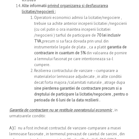
Alte informatii
privind organizarea si desfasurarea
licitatiei/negocierii :
Operatorii economici admisi la licitatie/negociere ,
trebuie sa achite anterior inceperii licitatiei /negocierii
(cu cel putin o ora inaintea inceperii licitatiei
/negocierii ) tarfiul de participare de
70
lei inclusiv
TVA
,precum si sa faca dovada prin unul din
instrumentele legale de plata , ca a platit
garantia de
contractare in cuantum de 5%
din valoarea de pornire
a lemnului fasonat pe care intentioneaza sa-l
cumpere.
Rezilierea contractului de vanzare –cumparare a
materialelor lemnoase adjudecate , in alte conditii
decat forta majora /calamitati naturale , atrage dupa
sine pierderea garantiei de contractare precum si a
dreptului de participare la licitatie/negociere , pentru o
perioada de 6 luni de la data rezilierii .
Garantia de contractare nu se restituie operatorului economic
, in
urmatoarele conditii:
A )
nu a fost incheiat contractul de vanzare-cumparare a masei
lemnoase fasonate , in termenul prevazut de caietul de sarcini , din