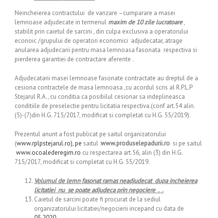
Neincheierea contractului de vanzare –cumparare a masei
lemnoase adjudecate in termenul
maxim de 10 zile lucratoare
,
stabilit prin caietul de sarcini , din culpa exclusiva a operatorului
econoic /grupului de operatori economici adjudecatar, atrage
anularea adjudecarii pentru masa lemnoasa fasonata respectiva si
pierderea garantiei de contractare aferente .
Adjudecatarii masei lemnoase fasonate contractate au dreptul de a
cesiona contractele de masa lemnoasa ,cu acordul scris al R.P.L.P
Stejarul R.A., cu conditia ca posibilul cesionar sa indeplineasca
conditiile de preselectie pentru licitatia respectiva.(conf art.54 alin.
(5)-(7)din H.G. 715/2017, modificat si completat cu H.G. 55/2019).
Prezentul anunt a fost publicat pe saitul organizatorului
(
www.rplpstejarul.ro), pe
saitul :
www.produselepadurii.ro
si pe saitul
www.ocoalederegim.ro
cu respectarea art.56, alin (3) din H.G.
715/2017, modificat si completat cu H.G. 55/2019.
Volumul de lemn fasonat ramas neadjudecat dupa incheierea
licitatiei nu se poate adjudeca prin negociere . .
Caietul de sarcini poate fi procurat de la sediul
organizatorului licitatiei/negocierii incepand cu data de
05.2020