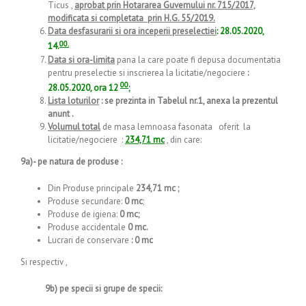
Ticus ,
aprobat prin Hotararea Guvernului nr. 715/2017,
modificata si completata prin H.G. 55/2019.
Data desfasurarii si ora inceperii preselectiei
: 28.05.2020,
00.
14.
Data si ora-limita
pana la care poate fi depusa documentatia
pentru preselectie si inscrierea la licitatie/negociere
:
00
28.05.2020, ora 12
;
Lista loturilor
: se prezinta in Tabelul nr.1, anexa la prezentul
anunt .
Volumul total
de masa lemnoasa fasonata oferit la
licitatie/negociere :
234,71 mc
, din care:
9a)- pe natura de produse :
Din Produse principale
234,71 mc ;
Produse secundare:
0 mc
;
Produse de igiena:
0 mc;
Produse accidentale
0 mc.
Lucrari de conservare
: 0 mc
Si respectiv ,
9b) pe specii si grupe de specii: