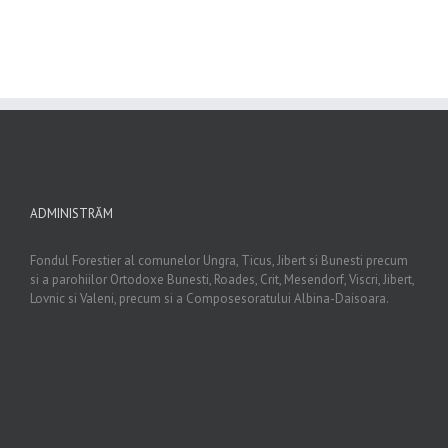
ADMINISTRĂM
Fondul Forestier al comunelor Ungra, Ticus, Jibert si Bunesti precum
si a parohiilor Ortodoxe Bunesti, Roades, Crit, Mesendorf, Viscri, Jibert,
Lovnic si Valeni, precum si a Composesoratului Albina-Daisoara.