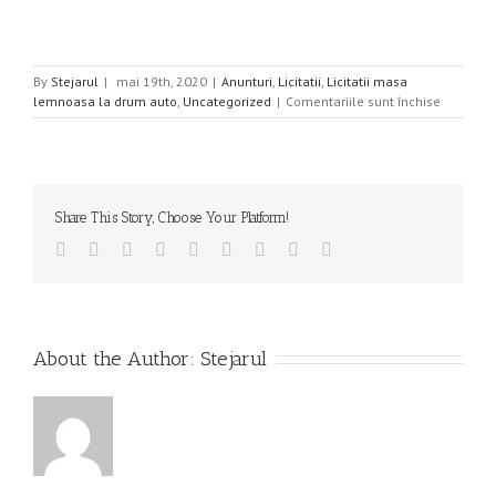
By
Stejarul
|
mai 19th, 2020
|
Anunturi
,
Licitatii
,
Licitatii masa
pentru
lemnoasa la drum auto
,
Uncategorized
|
Comentariile sunt închise
LICITATIE
MASA
LEMNOA
FASONAT
LA
Share This Story, Choose Your Platform!
DRUM
AUTO
Facebook
Twitter
Linkedin
Reddit
Tumblr
Google+
Pinterest
Vk
Email
-03
IUNIE
2020,
ORA
12.00
About the Author:
Stejarul