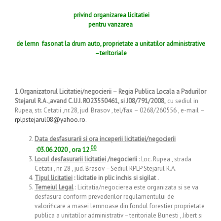
privind organizarea licitatiei
pentru vanzarea
de lemn fasonat la drum auto, proprietate a unitatilor administrative
–teritoriale
1.Organizatorul Licitatiei/negocierii –
Regia Publica Locala a Padurilor
Stejarul R.A.,avand C.U.I. RO23550461, si J08/791/2008,
cu sediul in
Rupea, str. Cetatii ,nr.28, jud. Brasov , tel/fax – 0268/260556 , e-mail –
rplpstejarul08@yahoo.ro
.
Data desfasurarii si ora inceperii licitatiei/negocierii
00
:
03.06.2020 , ora 12.
Locul desfasurarii licitatiei
/negocierii
: Loc. Rupea , strada
Cetatii , nr. 28 , jud. Brasov –Sediul RPLP Stejarul R.A.
Tipul licitatiei
: licitatie in plic inchis si sigilat .
Temeiul Legal
: Licitatia/negocierea este organizata si se va
desfasura conform prevederilor regulamentului de
valorificare a masei lemnoase din fondul forestier proprietate
publica a unitatilor administrativ –teritoriale Bunesti , Jibert si