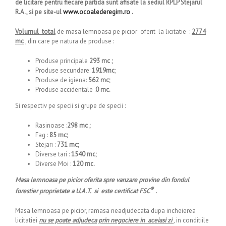
de licitare pentru fiecare partida sunt afisate la sediul RPLP Stejarul
R.A., si pe site-ul
www.ocoalederegim.ro
.
Volumul total
de masa lemnoasa pe picior oferit la licitatie :
2774
mc
, din care pe natura de produse :
Produse principale
293 mc ;
Produse secundare:
1919mc
;
Produse de igiena:
562 mc;
Produse accidentale :
0 mc.
Si respectiv pe specii si grupe de specii :
Rasinoase :
298 mc ;
Fag :
85 mc;
Stejari :
731 mc;
Diverse tari :
1540 mc;
Diverse Moi :
120 mc.
Masa lemnoasa pe picior oferita spre vanzare provine din fondul
®
forestier proprietate a U.A.T. si este certificat FSC
.
Masa lemnoasa pe picior, ramasa neadjudecata dupa incheierea
licitatiei
nu se poate adjudeca
prin negociere in aceiasi zi
, in conditiile