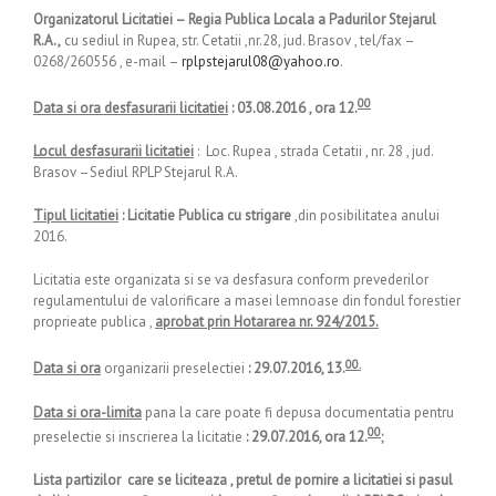
Organizatorul Licitatiei –
Regia Publica Locala a Padurilor Stejarul
R.A.,
cu sediul in Rupea, str. Cetatii ,nr.28, jud. Brasov , tel/fax –
0268/260556 , e-mail –
rplpstejarul08@yahoo.ro
.
00
Data si ora desfasurarii licitatiei
: 03.08.2016 , ora 12.
Locul desfasurarii licitatiei
: Loc. Rupea , strada Cetatii , nr. 28 , jud.
Brasov –Sediul RPLP Stejarul R.A.
Tipul licitatiei
: Licitatie Publica cu strigare
,din posibilitatea anului
2016.
Licitatia este organizata si se va desfasura conform prevederilor
regulamentului de valorificare a masei lemnoase din fondul forestier
proprieate publica ,
aprobat prin Hotararea nr. 924/2015.
00.
Data si ora
organizarii preselectiei
: 29.07.2016, 13.
Data si ora-limita
pana la care poate fi depusa documentatia pentru
00
preselectie si inscrierea la licitatie
: 29.07.2016, ora 12.
;
Lista partizilor care se liciteaza , pretul de pornire a licitatiei si pasul