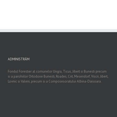
ADMINISTRĂM
Fondul Forestier al comunelor Ungra, Ticus, Jibert si Bunesti precum
si a parohiilor Ortodoxe Bunesti, Roades, Crit, Mesendorf, Viscri, Jibert,
Lovnic si Valeni, precum si a Composesoratului Albina-Daisoara.