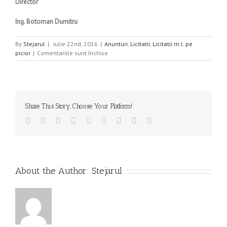
Director
Ing. Botoman Dumitru
By
Stejarul
|
iulie 22nd, 2016
|
Anunturi
,
Licitatii
,
Licitatii m.l. pe
pentru
picior
|
Comentariile sunt închise
LICITATIE
MASA
LEMNOASA
PE
PICIOR
Share This Story, Choose Your Platform!
03.08.2016
,
Facebook
Twitter
Linkedin
Reddit
Tumblr
Google+
Pinterest
Vk
Email
ORA
12.00
About the Author:
Stejarul