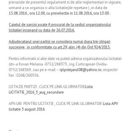
prevazute de prezentul regulament si de alte reglementari in vigoare,
urmand a se organiza o alta licitatie(de repetare ) ,in data de
15.08.2016 , ora 12.00, cu preselectie in 11.08.2016, ora 13.00 .
Caietul de sarcini poate fi procurat de la sediul organizatorului
licitatiei incepand cu data de
26.07.2016.
Adjudecatarul unei partizi se considera numai dupa trei strigari
succesive , in conformitate cu art.29, alin. (4) din Ord 924/2015.
Pentru informatii si alte date va puteti adresa organizatorului licitatiei
(dn.-a Ilovan Melania -0752/268373 , ing. Curticapean Ovidiu-
0752/268369 , sau pe e-mail –
rplpstejarul08@yahoo.ro
, respectiv
fax : 0268/260556.
LISTA DE PARTIZI , CLICK PE LINK-UL URMATOR:
Lista
LICITATIE_2016_3_aug_secundare
APV-URI PENTRU LICITATIE , CLICK PE LINK-UL URMATOR:
Lista APV
licitatie 3 august 2016