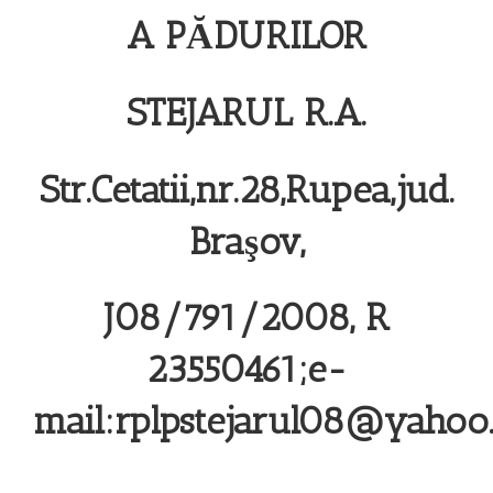
A PĂDURILOR
STEJARUL R.A.
Str.Cetatii,nr.28,Rupea,jud.
Braşov,
J08/791/2008, R
23550461;e-
mail:rplpstejarul08@yahoo