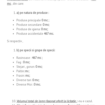
mc
, din care:
a)
pe natura de produse :
Produse principale
0 mc ;
Produse secundare:
0 mc
;
Produse de igiena:
0 mc;
Produse accidentale
467 mc.
Si respectiv ,
b) pe specii si grupe de specii:
Rasinoase :
467 mc ;
Fag :
0 mc;
Stejari , gorun:
0 mc;
Paltin
: m
c;
Frasin:
mc;
Diverse tari :
0 mc;
Diverse Moi
: 0 mc.
Volumul total de lemn fasonat oferit la licitatie :
-nu e cazul.