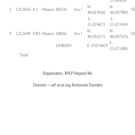
25.084167
N-
N-
2
1212650
4.2
I Rupea
88CFH
Acc I
50
46.019560
46.007989,
E-
E-
25.074672
25.072494
N-
N-
3
1212648
9.80
I Rupea
188AE,
Acc I
50
46.016275,
46.007676,
E-
189BDFH
E-25074423
25.072406
Total
Organizator , RPLP Stejarul RA.
Director – sef ocol ing. Botoman Dumitru