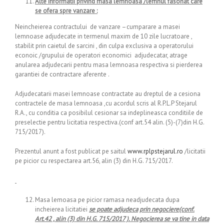
Alte informatii privind masa lemnoasa /lemnul fasonat care
se ofera spre vanzare :
Neincheierea contractului de vanzare –cumparare a masei
lemnoase adjudecate in termenul maxim de 10 zile lucratoare ,
stabilit prin caietul de sarcini , din culpa exclusiva a operatorului
econoic /grupului de operatori economici adjudecatar, atrage
anularea adjudecarii pentru masa lemnoasa respectiva si pierderea
garantiei de contractare aferente .
Adjudecatarii masei lemnoase contractate au dreptul de a cesiona
contractele de masa lemnoasa ,cu acordul scris al R.P.L.P Stejarul
R.A., cu conditia ca posibilul cesionar sa indeplineasca conditiile de
preselectie pentru licitatia respectiva.(conf art.54 alin. (5)-(7)din H.G.
715/2017).
Prezentul anunt a fost publicat pe saitul
www.rplpstejarul.ro
/licitatii
pe picior cu respectarea art.56, alin (3) din H.G. 715/2017.
Masa lemoasa pe picior ramasa neadjudecata dupa
incheierea licitatiei
se poate adjudeca
prin negociere(conf.
Art.42 , alin (3) din H.G. 715/2017 ). Negocierea se va tine in data