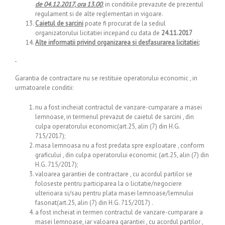
de 04.12.2017, ora 13.00
, in conditiile prevazute de prezentul
regulament si de alte reglementari in vigoare.
Caietul de sarcini
poate fi procurat de la sediul
organizatorului licitatiei incepand cu data de
24.11.2017
Alte informatii privind organizarea si desfasurarea licitatiei:
Garantia de contractare nu se restituie operatorului economic , in
urmatoarele conditii:
nu a fost incheiat contractul de vanzare-cumparare a masei
lemnoase, in termenul prevazut de caietul de sarcini , din
culpa operatorului economic(art.25, alin (7) din H.G.
715/2017);
masa lemnoasa nu a fost predata spre exploatare , conform
graficului , din culpa operatorului economic (art.25, alin (7) din
H.G. 715/2017);
valoarea garantiei de contractare , cu acordul partilor se
foloseste pentru participarea la o licitatie/negociere
ulterioara si/sau pentru plata masei lemnoase/lemnului
fasonat(art.25, alin (7) din H.G. 715/2017) .
a fost incheiat in termen contractul de vanzare-cumparare a
masei lemnoase, iar valoarea garantiei , cu acordul partilor ,