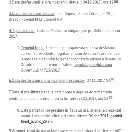
00
2.Data desfasurarii si ora inceperii licitatiei
:
04.12.2017 , ora 12.
3.Locul desfasurarii licitatiei
: Loc. Rupea , strada Cetatii , nr. 28 , jud.
Brasov –Sediul RPLP Stejarul R.A.
4.Tipul licitatiei
: Licitatie Publica cu strigare
,din posibilitatea anului
2017.
Temeiul legal
: Licitatia este organizata si se va desfasura
conform prevederilor regulamentului de valorificare a masei
lemnoase din fondul forestier proprietate privata a Bisericilor
Ortodoxe Jibert, Lovnic si Valeni ,
aprobat prin Hotararea
Guvernului nr. 715/2017.
00.
6.Data desfasurarii si ora inceperii preselectiei
: 27.11.2017, 14.
7.Data si ora-limita
pana la care poate fi depusa documentatia
00
pentru preselectie si inscrierea la licitatie
: 27.11.2017, ora 12
;
Lista partizilor
: se prezinta in Tabelul nr.1, anexa la prezentul
anunt .Lista partizi click aici :
lista licitatie 04 dec 2017 _parohii
Jibert_Lovnic_Valeni
9.Volumul total
de masa lemnoasa pe picior oferit la licitatie :
467