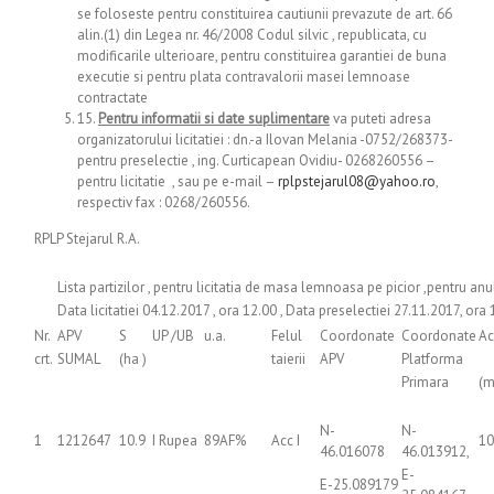
se foloseste pentru constituirea cautiunii prevazute de art. 66
alin.(1) din Legea nr. 46/2008 Codul silvic , republicata, cu
modificarile ulterioare, pentru constituirea garantiei de buna
executie si pentru plata contravalorii masei lemnoase
contractate
15.
Pentru informatii si date suplimentare
va puteti adresa
organizatorului licitatiei : dn.-a Ilovan Melania -0752/268373-
pentru preselectie , ing. Curticapean Ovidiu- 0268260556 –
pentru licitatie , sau pe e-mail –
rplpstejarul08@yahoo.ro
,
respectiv fax : 0268/260556.
RPLP Stejarul R.A.
Lista partizilor , pentru licitatia de masa lemnoasa pe picior ,pentru an
Data licitatiei 04.12.2017 , ora 12.00 , Data preselectiei 27.11.2017, ora
Nr.
APV
S
UP /UB
u.a.
Felul
Coordonate
Coordonate
Ac
crt.
SUMAL
(ha )
taierii
APV
Platforma
Primara
(m
N-
N-
1
1212647
10.9
I Rupea
89AF%
Acc I
10
46.016078
46.013912,
E-
E-25.089179