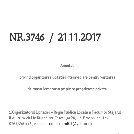
___________________________________________________________________________________
NR.3746 / 21.11.2017
Anuntul
privind organizarea licitatiei intermediare pentru vanzarea
de masa lemnoasa pe picior proprietate privata
1.Organizatorul Licitatiei –
Regia Publica Locala a Padurilor Stejarul
R.A.,
cu sediul in Rupea, str. Cetatii ,nr.28, jud. Brasov , tel/fax –
0268/260556 , e-mail –
rplpstejarul08@yahoo.ro
.