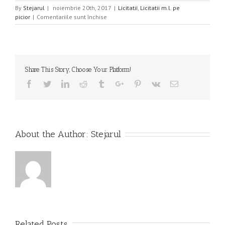
By
Stejarul
|
noiembrie 20th, 2017
|
Licitatii
,
Licitatii m.l. pe
pentru
picior
|
Comentariile sunt închise
Licitatie
masa
lemnoasa
pe
picior
Share This Story, Choose Your Platform!
2017
,
Facebook
Twitter
Linkedin
Reddit
Tumblr
Google+
Pinterest
Vk
Email
data
licitatiei
04.12.2017,
ora
12.00
About the Author:
Stejarul
Related Posts