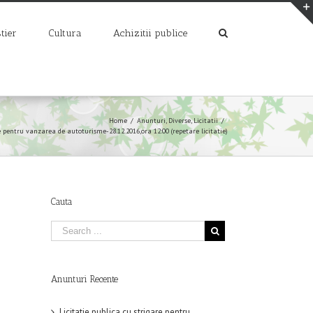
tier
Cultura
Achizitii publice
Home
/
Anunturi
,
Diverse
,
Licitatii
/
re pentru vanzarea de autoturisme-28.12.2016,ora 12:00 (repetare licitatie)
Cauta
Anunturi Recente
Licitatie publica cu strigare pentru