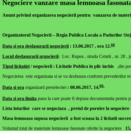
Negociere vanzare masa lemnoasa fasonata 
Anunt privind organizarea negocierii pentru vanzarea de materi
Organizatorul Negocierii –
Regia Publica Locala a Padurilor Stej
00
Data si ora desfasurarii negocierii
: 13.06.2017 , ora 12.
Locul desfasurarii nrgocierii
: Loc. Rupea , strada Cetatii , nr. 28 
Tipul licitatiei
/ negocierii
: Licitatie Publica in plic inchis
,din pos
Negocierea este organizata si se va desfasura conform prevederilor re
00.
Data si ora
organizarii preselectiei
: 08.06.2017, 14.
Data si ora-limita
pana la care poate fi depusa documentatia pentru pr
Lista loturilor care se negociaza , pretul de pornire la negociere 
Masa lemnoasa supusa negocierii a fost scoasa la 2 licitatii succes
Volumul total de materiale lemnoase fasonate oferite la negociere
15,