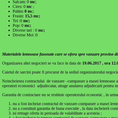
Salcam: 0
mc
;
Cires: 0
mc
;
Paltin
: 0 m
c;
Frasin:
15,5
mc;
Tei :0
mc;
Pop: 0
mc;
Diverse tari : 0
mc;
Diverse Moi :0
Materialele lemnoase fasonate care se ofera spre vanzare provine din
Organizarea altei negocieri se va face in data de
19.06.2017 , ora 12.0
Caietul de sarcini poate fi procurat de la sediul organizatorului negoc
Neincheierea contractului de vanzare –cumparare a masei lemnoase adjud
operatori economici adjudecatar, atrage anularea adjudecarii pentru ma
Garantia de contractare nu se restituie operatorului economic , in urma
nu a fost incheiat contractul de vanzare-cumparare a masei lemno
nu a constituit garantia de buna executie , la data incheierii cont
isi retrage oferta in perioada de valabilitate a acesteia ;
a fost incheiat in termen contractul de vanzare-cumparare a masei 