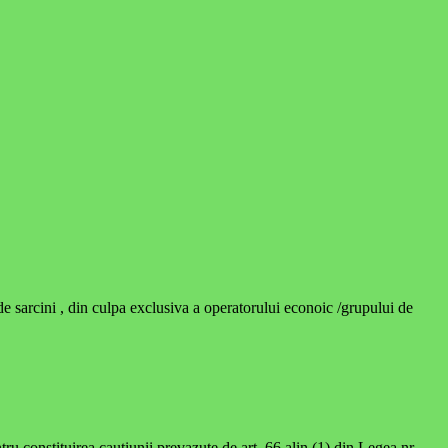
e sarcini , din culpa exclusiva a operatorului econoic /grupului de
ru constituirea cautiunii prevazute de art. 66 alin.(1) din Legea nr.