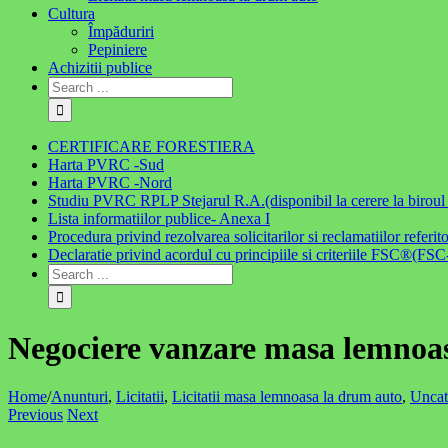
Cultura
Împăduriri
Pepiniere
Achizitii publice
CERTIFICARE FORESTIERA
Harta PVRC -Sud
Harta PVRC -Nord
Studiu PVRC RPLP Stejarul R.A.(disponibil la cerere la biroul f
Lista informatiilor publice- Anexa I
Procedura privind rezolvarea solicitarilor si reclamatiilor refer
Declaratie privind acordul cu principiile si criteriile FSC®(
Negociere vanzare masa lemnoasa
Home
/
Anunturi
,
Licitatii
,
Licitatii masa lemnoasa la drum auto
,
Uncat
Previous
Next