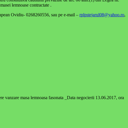
i masei lemnoase contractate .
rticapean Ovidiu- 0268260556, sau pe e-mail –
rplpstejarul08@yahoo.ro
,
re vanzare masa lemnoasa fasonata _Data negocierii 13.06.2017, ora