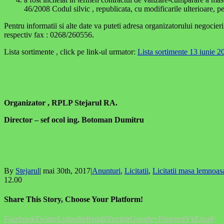
46/2008 Codul silvic , republicata, cu modificarile ulterioare, p
Pentru informatii si alte date va puteti adresa organizatorului negoc
respectiv fax : 0268/260556.
Lista sortimente , click pe link-ul urmator:
Lista sortimente 13 iunie 2
Organizator , RPLP Stejarul RA.
Director – sef ocol ing. Botoman Dumitru
By
Stejarul
|
mai 30th, 2017
|
Anunturi
,
Licitatii
,
Licitatii masa lemnoas
12.00
Share This Story, Choose Your Platform!
Facebook
Twitter
Linkedin
Reddit
Tumblr
Google+
Pinterest
Vk
Email