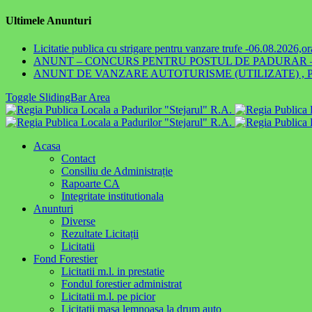
Ultimele Anunturi
Licitatie publica cu strigare pentru vanzare trufe -06.08.2026,o
ANUNT – CONCURS PENTRU POSTUL DE PADURAR – 1
ANUNT DE VANZARE AUTOTURISME (UTILIZATE) , PRIN
Toggle SlidingBar Area
Acasa
Contact
Consiliu de Administrație
Rapoarte CA
Integritate institutionala
Anunturi
Diverse
Rezultate Licitații
Licitatii
Fond Forestier
Licitatii m.l. in prestatie
Fondul forestier administrat
Licitatii m.l. pe picior
Licitatii masa lemnoasa la drum auto