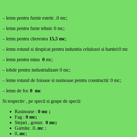
– lemn pentru furnir estetic .0 mc;
– lemn pentru furnr tehnic 0 mc;
– lemn pentru cherestea
15,5 mc
;
– lemn rotund si despicat pentru industria celulozei si hartiei:0 mc
– lemn pentru mina
0
mc;
– lobde pentru industrializare 0 mc;
– lemn rotund de foioase si rasinoase pentru constructii: 0 mc;
– lemn de foc
0 mc
Si respectiv , pe specii si grupe de specii:
Rasinoase :
0 mc ;
Fag :
0 mc;
Stejari , gorun:
0 mc;
Garnita: .0..
m
c ;
0..
m
c;