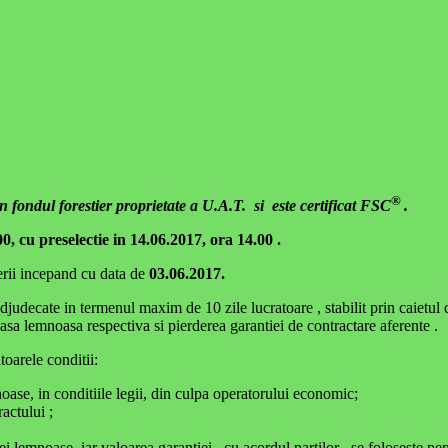
®
 fondul forestier proprietate a U.A.T. si este certificat FSC
.
0, cu preselectie in 14.06.2017, ora 14.00 .
ierii incepand cu data de
03.06.2017.
ecate in termenul maxim de 10 zile lucratoare , stabilit prin caietul d
sa lemnoasa respectiva si pierderea garantiei de contractare aferente .
toarele conditii:
ase, in conditiile legii, din culpa operatorului economic;
ractului ;
lemnoase, iar valoarea garantiei , cu acordul partilor , se foloseste pent