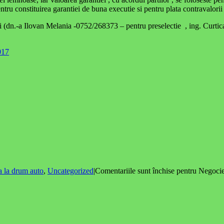
entru constituirea garantiei de buna executie si pentru plata contravalori
ierii (dn.-a Ilovan Melania -0752/268373 – pentru preselectie , ing. Cu
017
a la drum auto
,
Uncategorized
|
Comentariile sunt închise
pentru Negocie