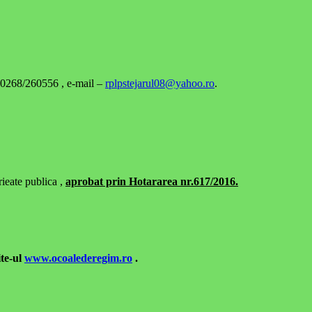
 – 0268/260556 , e-mail –
rplpstejarul08@yahoo.ro
.
ieate publica ,
aprobat prin Hotararea nr.617/2016.
ite-ul
www.ocoalederegim.ro
.