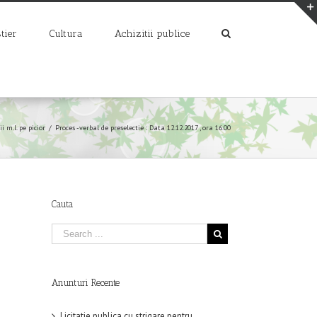
tier
Cultura
Achizitii publice
ii m.l. pe picior
/
Proces -verbal de preselectie : Data 12.12.2017 , ora 16.00
Cauta
Anunturi Recente
Licitatie publica cu strigare pentru