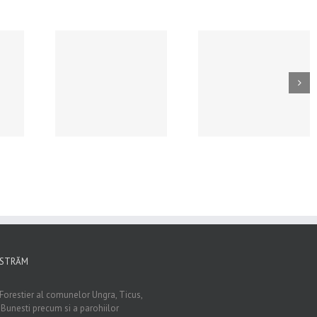
 CONCURS
ANUNT DE
Hotararea Consiliu
POSTUL DE
VANZARE
de administratie
AR – 17
AUTOTURISME
nr.4/09.07.202
2026,ORA
(UTILIZATE) , PRIN
,00
LICITATIE – DATA
28.08.2026, ORA
12.00
ISTRĂM
Forestier al comunelor Ungra, Ticus,
i Bunesti precum si a parohiilor