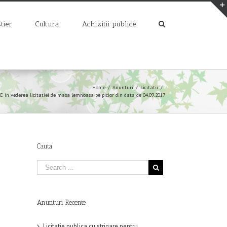
tier
Cultura
Achizitii publice
Home
/
Anunturi
/
Licitatii
/
n vederea licitatiei de masa lemnoasa pe picior din data de 04.09.2017
Cauta
Anunturi Recente
Licitatie publica cu strigare pentru