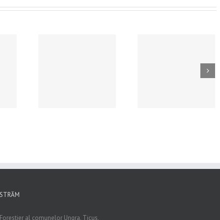
NT DE
ANUNȚ – Reluar
Hotararea Consiliului
ZARE
procedură de selec
de administratie
URISME
07.07.2026- Memb
nr.4/09.07.2026
TE) , PRIN
Consiliu de
IE – DATA
administratie al R
026, ORA
Stejarul R.A.
.00
ISTRĂM
Forestier al comunelor Ungra, Ticus,