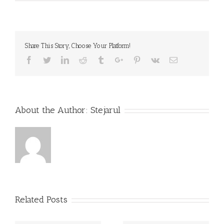
RAPOR
ECONO
FINAN
2014
Share This Story, Choose Your Platform!
Facebook
Twitter
Linkedin
Reddit
Tumblr
Google+
Pinterest
Vk
Email
About the Author:
Stejarul
Related Posts