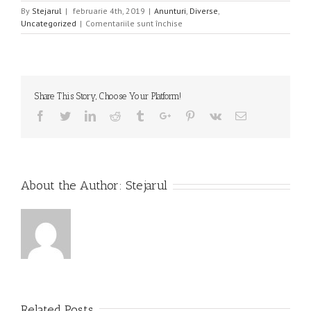
By
Stejarul
|
februarie 4th, 2019
|
Anunturi
,
Diverse
,
pentru
Uncategorized
|
Comentariile sunt închise
Rezultate
concurs
ocupare
post
vacant
Share This Story, Choose Your Platform!
de
padurar
Facebook
Twitter
Linkedin
Reddit
Tumblr
Google+
Pinterest
Vk
Email
04.02.2019
About the Author:
Stejarul
Related Posts