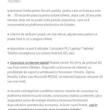
715/2017;
♦ termenul limita pentru fiecare partida pentru care se liciteaza este
de : 30 secunde pana la prima licitare/oferta , dupa care 20 secunde
ramase, timp cat se poate licita partida respectiva , care va fi
cronometrat pe platforma electronica de licitatie ;
♦ criteriul de atribuire: preţul cel mai ridicat, adjudecarea partizii se
poate face si cu o singura oferta;
♦ dispozitive ce pot fi utilizate: Calculator PC/ Laptop/ Tableta/
Telefon smartphone (cu sistem Android, IOS, etc);
♦
Conexiune la internet stabilă:
Mobilă: minim 3G+(H+), de preferat 4G
sau Fixă: minim 10mbps; Dispozitiv cu browser de internet, cu
posibilitate de suport a următoarelor browsere: Chrome , Opera,
Mozilla, Safari, sau Microsoft ®EDGE, ori Internet Explorer versiune 10
sau mai mult;
♦ riscurile neindeplinirii conditiilor tehnice minime de conectare la
platforma electronica de licitatii, conexiunea stabila la internet, cat si
asigurarea sursei de energie electrica necesara functionarii
dispozitivelor operatorului economic, inclusiv cazul fortuit ,
cad in
sarcina operatorului economic dupa inceperea licitatiei
;