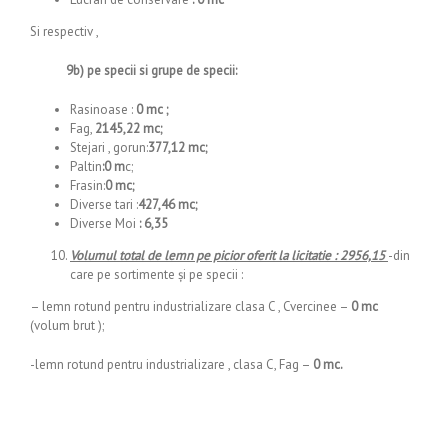
Si respectiv ,
9b) pe specii si grupe de specii:
Rasinoase :
0 mc ;
Fag,
2145,22
mc;
Stejari , gorun:
377,12 mc;
Paltin
:0 m
c;
Frasin:
0 mc;
Diverse tari :
427,46 mc;
Diverse Moi
: 6,35
Volumul total de lemn pe picior oferit la licitatie : 2956,15
-din
care pe sortimente şi pe specii :
– lemn rotund pentru industrializare clasa C , Cvercinee –
0 mc
(volum brut );
-lemn rotund pentru industrializare , clasa C, Fag –
0 mc.