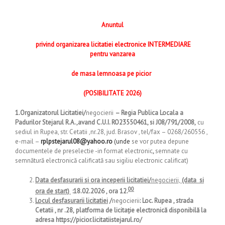
Anuntul
privind organizarea licitatiei electronice INTERMEDIARE
pentru vanzarea
de masa lemnoasa pe picior
(POSIBILITATE 2026)
1.Organizatorul Licitatiei/
negocierii
–
Regia Publica Locala a
Padurilor Stejarul R.A.,avand C.U.I. RO23550461, si J08/791/2008,
cu
sediul in Rupea, str. Cetatii ,nr.28, jud. Brasov , tel/fax – 0268/260556 ,
e-mail –
rplpstejarul08@yahoo.ro
(unde
se vor putea depune
documentele de preselectie -in format electronic
,
semnate cu
semnătură electronică calificată sau sigiliu electronic calificat)
Data desfasurarii si ora inceperii licitatiei/
negocierii,
(data si
00
ora de start)
:
18.02.2026 , ora 12.
Locul desfasurarii licitatiei
/
negocierii
: Loc. Rupea , strada
Cetatii , nr .28
,
platforma de licitație electronică disponibilă la
adresa https://picior.licitatiistejarul.ro/