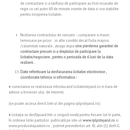
de contractare si a tarifului de participare au fost incasate de
regie cu cel putin 60 de minute inainte de data si ora stabilite
pentru inceperea licitatiei .
Rezilierea contractului de vanzare –cumparare a masei
lemnoase pe picior , in alte conditii decat forta majora
/calamitati naturale , atrage dupa
sine pierderea garantiei de
contractare precum si a dreptului de participare la
licitatie/negociere , pentru o perioada de 6 luni de la data
rezilierii .
Date referitoare la desfasurarea licitatiei electronice ,
coordonate tehnice si informatice :
♦
conectarea se realizeaza introducand licitatiistejarul.ro in bara de
adrese a browser-ului de internet,
(se poate accesa direct link-ul din pagina rplpstejarul.ro);
♦ licitaţia se desfăşoară într-o singură rundă pentru fiecare lot în parte,
în ordinea listei partizilor publicată pe site-ul
www.rplpstejarul.ro
si
www.produselepadurii.ro , potrivit prevederilor art. 41 alin (1) dinH.G.