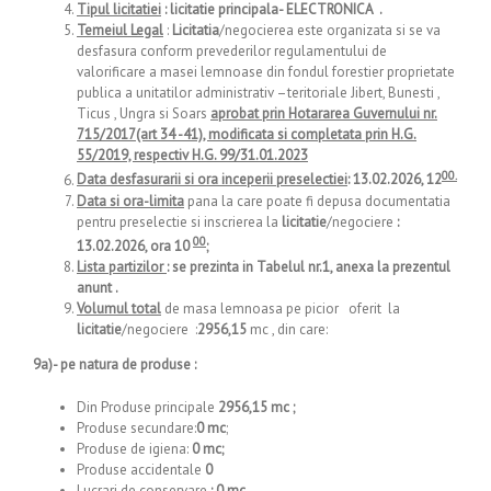
Tipul licitatiei
: licitatie principala- ELECTRONICA
.
Temeiul Legal
:
Licitatia
/negocierea este organizata si se va
desfasura conform prevederilor regulamentului de
valorificare a masei lemnoase din fondul forestier proprietate
publica a unitatilor administrativ –teritoriale Jibert, Bunesti ,
Ticus , Ungra si Soars
aprobat prin Hotararea Guvernului nr.
715/2017(art 34 -41), modificata si completata prin H.G.
55/2019, respectiv H.G. 99/31.01.2023
00.
Data desfasurarii si ora inceperii preselectiei
: 13.02.2026, 12
Data si ora-limita
pana la care poate fi depusa documentatia
pentru preselectie si inscrierea la
licitatie
/negociere
:
00
13.02.2026, ora 10
;
Lista partizilor
: se prezinta in Tabelul nr.1, anexa la prezentul
anunt .
Volumul total
de masa lemnoasa pe picior oferit la
licitatie
/negociere :
2956,15
mc , din care:
9a)- pe natura de produse :
Din Produse principale
2956,15 mc
;
Produse secundare:
0
mc
;
Produse de igiena:
0 mc;
Produse accidentale
0
Lucrari de conservare
: 0 mc