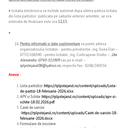
♦ licitatia electronica se inchide automat dupa ultima partiza licitata
din lista partizilor publicata pe saiturile anterior amintite , iar ora
estimata de finalizare este ora
12,15
;
♦
Pentru informatii si date suplimentare
va puteti adresa
organizatorului licitatiei : -pentru preselectie , ing. Sisea Dan –
0753/268040 –pentru licitatie , ing .Curticapean Ovidiu – ,
Uta
Alexandru -0743-511909
sau pe e-mail –
rplpstejarul08@yahoo.ro
, respectiv fax : 0268/260556.
Anexe :
Lista partizilor :
https://rplpstejarul.ro/content/uploads/Lista-
de-partizi-18-februarie-2026.xlsx
APV si Schite :
https://rplpstejarul.ro/content/uploads/apv-si-
schite-18.02.2026.pdf
Caiet de sarcini
:
https://rplpstejarul.ro/content/uploads/Caiet-de-sarcini-18-
februarie-2026.docx
Formulare de inscriere