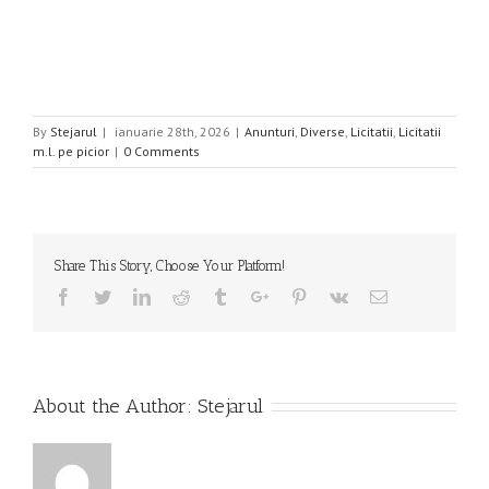
By
Stejarul
|
ianuarie 28th, 2026
|
Anunturi
,
Diverse
,
Licitatii
,
Licitatii
m.l. pe picior
|
0 Comments
Share This Story, Choose Your Platform!
Facebook
Twitter
Linkedin
Reddit
Tumblr
Google+
Pinterest
Vk
Email
About the Author:
Stejarul