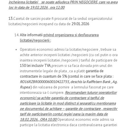
incheierea licitatiei se poate adjudeca PRIN NEGOCIERE, care va avea
loc in data de 19.02.2026 , ora 12.00
13.
Caietul de sarcini poate fi procurat de la sediul organizatorului
licitatiei/negocierii incepand cu data de
29.01.2026
Alte informatii
privind organizarea si desfasurarea
licitatiei/
negocierii
:
Operatorii economici admisi la licitatie/negociere , trebuie sa
achite anterior inceperii licitatiei /negocierii (cu cel putin o ora
inaintea inceperii licitatiei /negocierii ) tariful de participare de
150
lei inclusiv TVA
,precum si sa faca dovada prin unul din
instrumentele legale de plata , ca a platit
garantia de
contractare in cuantum de 5% (contul in care se face plata :
RO16RZBR0000060010422755, deschis la Raiffeisen Bank , Ag.
Rupea
)
din valoarea de pornire a lemnului fasonat pe care
intentioneaza sa-l cumpere.
Recomandam tuturor operatorilor
economici sa achite garantia de contractare si tariful de
participare la licitatie in mod distinct si separat(cu mentionarea
pe documentul de achitare – garantie de contractare , respectiv
tarif de participare)in contul regiei pana la maxim data de
18.02.2026., ORA 10.00
Operatorul economic este admis sa
participe la licitatia electronica daca contravaloarea garantiei