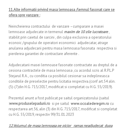
11.Alte informatii privind masa lemnoasa /lemnul fasonat care se
ofera spre vanzare :
Neincheierea contractului de vanzare –cumparare a masei
lemnoase adjudecate in termenul
maxim de 10 zile lucratoare
,
stabilit prin caietul de sarcini , din culpa exclusiva a operatorului
econoic /grupului de operatori economici adjudecatar, atrage
anularea adjudecarii pentru masa lemnoasa fasonata respectiva si
pierderea garantiei de contractare aferente .
Adjudecatarii masei lemnoase fasonate contractate au dreptul de a
cesiona contractele de masa lemnoasa ,cu acordul scris al R.P.L.P
Stejarul R.A., cu conditia ca posibilul cesionar sa indeplineasca
conditiile de preselectie pentru licitatia respectiva.(conf art.54 alin.
(5)-(7)din H.G. 715/2017, modificat si completat cu H.G. 55/2019).
Prezentul anunt a fost publicat pe saitul organizatorului (saitul
:
www.produselepadurii.ro
si pe saitul
www.ocoalederegim.ro
cu
respectarea art.56, alin (3) din H.G. 715/2017, modificat si completat
cu H.G. 55/2019, respectiv 99/31.01.2023
12.Volumul de masa lemnoasa pe picior ramas neadjudecat dupa