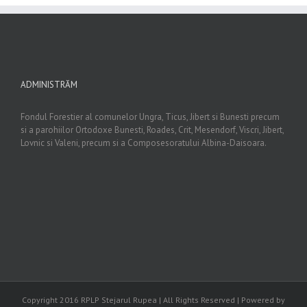
ADMINISTRĂM
Fondul Forestier al comunelor Ungra, Ticus, Jibert si Bunesti precum
si a parohiilor Ortodoxe Bunesti, Roades, Crit, Mesendorf, Viscri, Jibert,
Lovnic si Valeni, precum si a Composesoratului Albina-Daisoara.
Copyright 2016 RPLP Stejarul Rupea | All Rights Reserved | Powered by