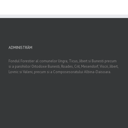
ADMINISTRĂM
Fondul Forestier al comunelor Ungra, Ticus, Jibert si Bunesti precum
si a parohiilor Ortodoxe Bunesti, Roades, Crit, Mesendorf, Viscri, Jibert,
Lovnic si Valeni, precum si a Composesoratului Albina-Daisoara.