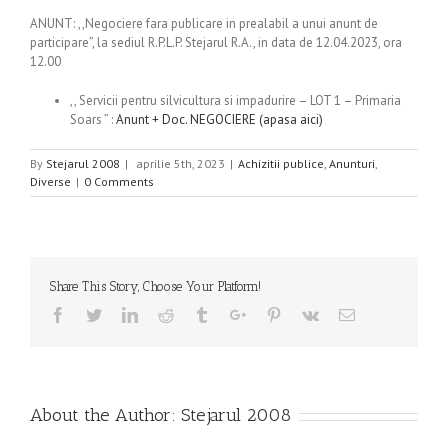
ANUNT: ,,Negociere fara publicare in prealabil a unui anunt de
participare”, la sediul R.P.L.P. Stejarul R.A., in data de 12.04.2023, ora
12.00
,, Servicii pentru silvicultura si impadurire – LOT 1 – Primaria
Soars ” :
Anunt + Doc. NEGOCIERE (apasa aici)
By
Stejarul 2008
|
aprilie 5th, 2023
|
Achizitii publice
,
Anunturi
,
Diverse
|
0 Comments
Share This Story, Choose Your Platform!
Facebook
Twitter
Linkedin
Reddit
Tumblr
Google+
Pinterest
Vk
Email
About the Author:
Stejarul 2008