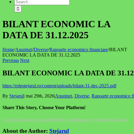
BILANT ECONOMIC LA
DATA DE 31.12.2025
Home
/
Anunturi
/
Diverse
/
Rapoarte economico financiare
/
BILANT
ECONOMIC LA DATA DE 31.12.2025
Previous
Next
BILANT ECONOMIC LA DATA DE 31.12.
https://rplpstejarul.ro/content/uploads/bilant-31-dec-2025.pdf
By
Stejarul
|
mai 29th, 2026
|
Anunturi
,
Diverse
,
Rapoarte economico fi
Share This Story, Choose Your Platform!
Facebook
Twitter
Linkedin
Reddit
Tumblr
Google+
Pinterest
Vk
Email
About the Author:
Stejarul