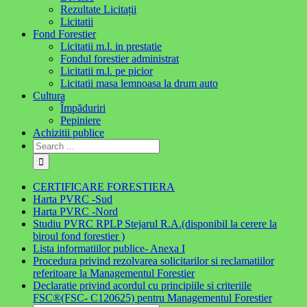
Rezultate Licitații
Licitatii
Fond Forestier
Licitatii m.l. in prestatie
Fondul forestier administrat
Licitatii m.l. pe picior
Licitatii masa lemnoasa la drum auto
Cultura
Împăduriri
Pepiniere
Achizitii publice
CERTIFICARE FORESTIERA
Harta PVRC -Sud
Harta PVRC -Nord
Studiu PVRC RPLP Stejarul R.A.(disponibil la cerere la
biroul fond forestier )
Lista informatiilor publice- Anexa I
Procedura privind rezolvarea solicitarilor si reclamatiilor
referitoare la Managementul Forestier
Declaratie privind acordul cu principiile si criteriile
FSC®(FSC- C120625) pentru Managementul Forestier