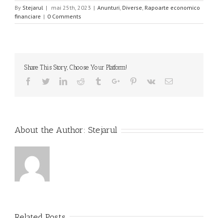
By
Stejarul
|
mai 25th, 2023
|
Anunturi
,
Diverse
,
Rapoarte economico
financiare
|
0 Comments
Share This Story, Choose Your Platform!
Facebook
Twitter
Linkedin
Reddit
Tumblr
Google+
Pinterest
Vk
Email
About the Author:
Stejarul
Related Posts