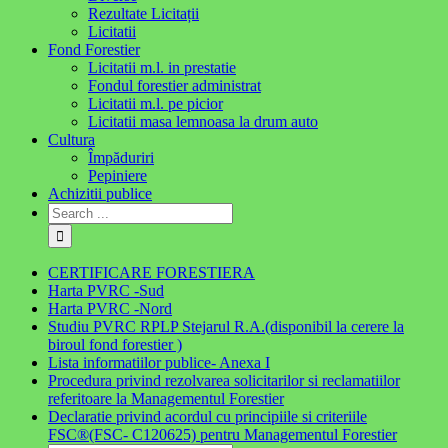
Rezultate Licitații
Licitatii
Fond Forestier
Licitatii m.l. in prestatie
Fondul forestier administrat
Licitatii m.l. pe picior
Licitatii masa lemnoasa la drum auto
Cultura
Împăduriri
Pepiniere
Achizitii publice
CERTIFICARE FORESTIERA
Harta PVRC -Sud
Harta PVRC -Nord
Studiu PVRC RPLP Stejarul R.A.(disponibil la cerere la
biroul fond forestier )
Lista informatiilor publice- Anexa I
Procedura privind rezolvarea solicitarilor si reclamatiilor
referitoare la Managementul Forestier
Declaratie privind acordul cu principiile si criteriile
FSC®(FSC- C120625) pentru Managementul Forestier