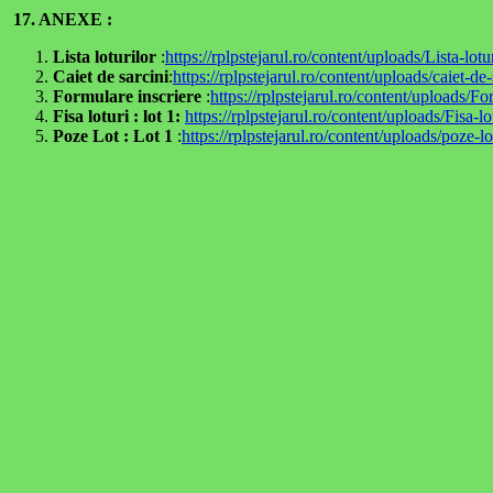
17. ANEXE :
Lista loturilor
:
https://rplpstejarul.ro/content/uploads/Lista-lo
Caiet de sarcini
:
https://rplpstejarul.ro/content/uploads/caiet
Formulare inscriere
:
https://rplpstejarul.ro/content/uploads/Fo
Fisa loturi : lot 1:
https://rplpstejarul.ro/content/uploads/Fisa
Poze Lot : Lot 1
:
https://rplpstejarul.ro/content/uploads/poze-