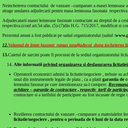
Neincheierea contractului de vanzare –cumparare a masei lemnoase a
atrage anularea adjudecarii pentru masa lemnoasa fasonata respectiva s
Adjudecatarii masei lemnoase fasonate contractate au dreptul de a cesio
respectiva.(conf art.54 alin. (5)-(7)din H.G. 715/2017, modificat si c
Prezentul anunt a fost publicat pe saitul organizatorului (saitul :
www.p
12.
Volumul de lemn fasonat ramas neadjudecat dupa incheierea li
13.
Caietul de sarcini poate fi procurat de la sediul organizatorului lici
Alte informatii
privind organizarea si desfasurarea licitatiei
Operatorii economici admisi la licitatie/negociere , trebuie sa achit
unul din instrumentele legale de plata , ca a platit
garantia de c
lemnului fasonat pe care intentioneaza sa-l cumpere.
Recomandam
achitare – garantie de contractare , respectiv tarif de partic
contractare si a tarifului de participare au fost incasate de regie 
Rezilierea contractului de vanzare –cumparare a materialelor lem
licitatie/negociere , pentru o perioada de 6 luni de la data rezi