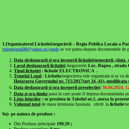
1.Organizatorul Licitatiei/negocierii –
Regia Publica Locala a Pad
rplpstejarul08@yahoo.ro (unde
se vor putea depune documentele de pre
Data desfasurarii si ora inceperii licitatiei/negocierii, (data 
Locul desfasurarii licitatiei
/
negocierii
: Loc. Rupea , strada C
Tipul licitatiei
: licitatie ELECTRONICA
.
Temeiul Legal
:
Licitatia
/negocierea este organizata si se va d
Hotararea Guvernului nr. 715/2017(art 34 -41), modificata 
Data desfasurarii si ora inceperii preselectiei
:
30.04.2024, 1
Data si ora-limita
pana la care poate fi depusa documentatia pen
Lista loturilor
: se prezinta in Tabelul nr.1, anexa la prezen
Volumul total
de masa lemnoasa fasonata oferit la
licitatie
/n
9a)- pe natura de produse :
Din Produse principale
199,59
;
Produse secundare:
0 mc
;