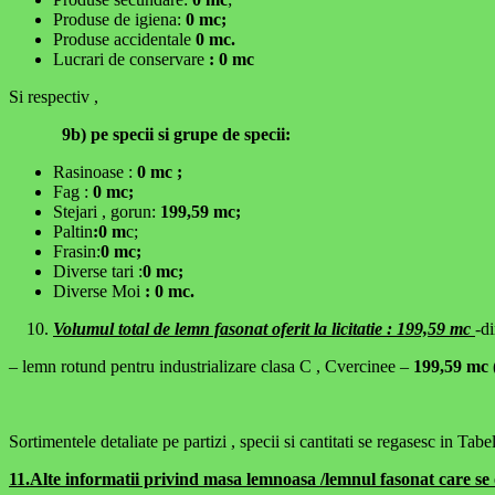
Produse de igiena:
0 mc;
Produse accidentale
0 mc.
Lucrari de conservare
: 0 mc
Si respectiv ,
9b) pe specii si grupe de specii:
Rasinoase :
0 mc ;
Fag :
0 mc;
Stejari , gorun:
199,59 mc;
Paltin
:0 m
c;
Frasin:
0 mc;
Diverse tari :
0 mc;
Diverse Moi
: 0 mc.
Volumul total de lemn fasonat oferit la licitatie : 199,59 mc
-di
– lemn rotund pentru industrializare clasa C , Cvercinee –
199,59 mc
Sortimentele detaliate pe partizi , specii si cantitati se regasesc in Tab
11.Alte informatii privind masa lemnoasa /lemnul fasonat care se 