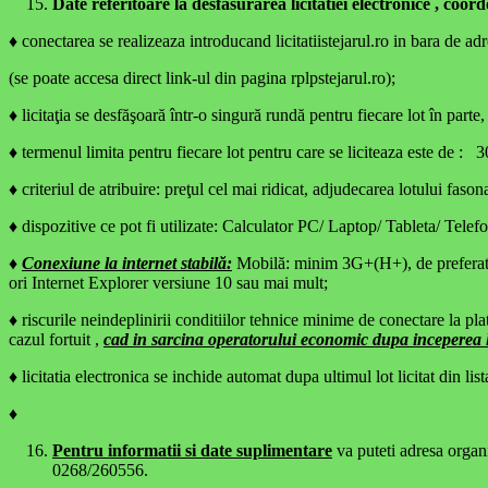
Date referitoare la desfasurarea licitatiei electronice , coor
♦
conectarea se realizeaza introducand licitatiistejarul.ro in bara de ad
(se poate accesa direct link-ul din pagina rplpstejarul.ro);
♦ licitaţia se desfăşoară într-o singură rundă pentru fiecare lot în parte, 
♦ termenul limita pentru fiecare lot pentru care se liciteaza este de : 3
♦ criteriul de atribuire: preţul cel mai ridicat, adjudecarea lotului fason
♦ dispozitive ce pot fi utilizate: Calculator PC/ Laptop/ Tableta/ Tele
♦
Conexiune la internet stabilă:
Mobilă: minim 3G+(H+), de preferat 
ori Internet Explorer versiune 10 sau mai mult;
♦ riscurile neindeplinirii conditiilor tehnice minime de conectare la pla
cazul fortuit ,
cad in sarcina operatorului economic dupa inceperea li
♦ licitatia electronica se inchide automat dupa ultimul lot licitat din list
♦
Pentru informatii si date suplimentare
va puteti adresa organi
0268/260556.