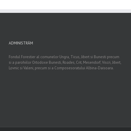
ADMINISTRĂM
Fondul Forestier al comunelor Ungra, Ticus, Jibert si Bunesti precum
si a parohiilor Ortodoxe Bunesti, Roades, Crit, Mesendorf, Viscri, Jibert,
Lovnic si Valeni, precum si a Composesoratului Albina-Daisoara.