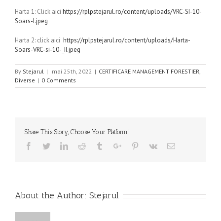
Harta 1: Click aici
https://rplpstejarul.ro/content/uploads/VRC-SI-10-
Soars-I.jpeg
Harta 2: click aici
https://rplpstejarul.ro/content/uploads/Harta-
Soars-VRC-si-10-_II.jpeg
By
Stejarul
|
mai 25th, 2022
|
CERTIFICARE MANAGEMENT FORESTIER
,
Diverse
|
0 Comments
Share This Story, Choose Your Platform!
Facebook
Twitter
Linkedin
Reddit
Tumblr
Google+
Pinterest
Vk
Email
About the Author:
Stejarul