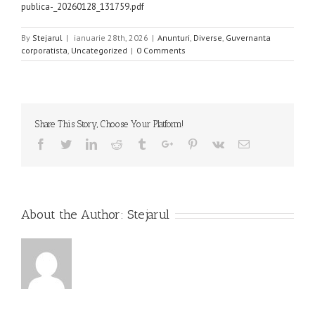
publica-_20260128_131759.pdf
By
Stejarul
|
ianuarie 28th, 2026
|
Anunturi
,
Diverse
,
Guvernanta
corporatista
,
Uncategorized
|
0 Comments
Share This Story, Choose Your Platform!
Facebook
Twitter
Linkedin
Reddit
Tumblr
Google+
Pinterest
Vk
Email
About the Author:
Stejarul