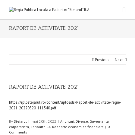
RAPORT DE ACTIVITATE 2021
Previous
Next
RAPORT DE ACTIVITATE 2021
https://rplpstejarul.ro/content/uploads/Raport-de-activitate-regie-
2021_20220520_111540.pdf
By
Stejarul
|
mai 20th, 2022
|
Anunturi
,
Diverse
,
Guvernanta
corporatista
,
Rapoarte CA
,
Rapoarte economico financiare
|
0
Comments