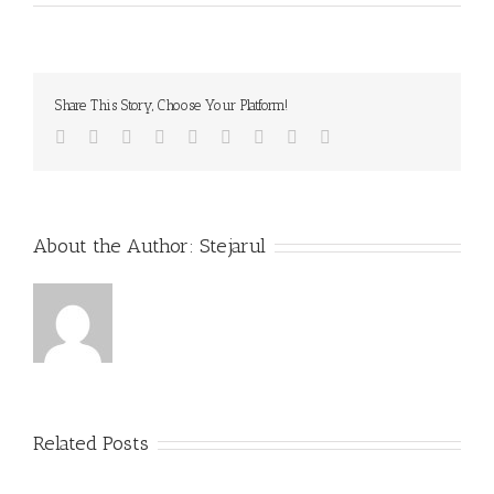
Share This Story, Choose Your Platform!
Facebook
Twitter
Linkedin
Reddit
Tumblr
Google+
Pinterest
Vk
Email
About the Author:
Stejarul
Related Posts