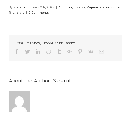
By
Stejarul
|
mai 20th, 2024
|
Anunturi
,
Diverse
,
Rapoarte economico
financiare
|
0 Comments
Share This Story, Choose Your Platform!
Facebook
Twitter
Linkedin
Reddit
Tumblr
Google+
Pinterest
Vk
Email
About the Author:
Stejarul