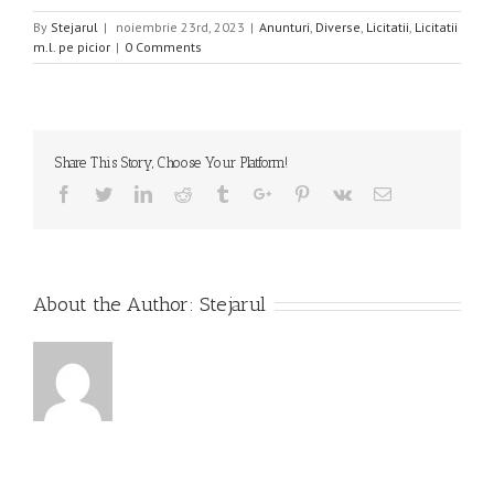
By
Stejarul
|
noiembrie 23rd, 2023
|
Anunturi
,
Diverse
,
Licitatii
,
Licitatii
m.l. pe picior
|
0 Comments
Share This Story, Choose Your Platform!
Facebook
Twitter
Linkedin
Reddit
Tumblr
Google+
Pinterest
Vk
Email
About the Author:
Stejarul