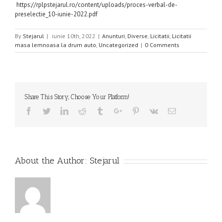
https://rplpstejarul.ro/content/uploads/proces-verbal-de-
preselectie_10-iunie-2022.pdf
By
Stejarul
|
iunie 10th, 2022
|
Anunturi
,
Diverse
,
Licitatii
,
Licitatii
masa lemnoasa la drum auto
,
Uncategorized
|
0 Comments
Share This Story, Choose Your Platform!
Facebook
Twitter
Linkedin
Reddit
Tumblr
Google+
Pinterest
Vk
Email
About the Author:
Stejarul