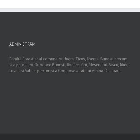
ADMINISTRĂM
Fondul Forestier al comunelor Ungra, Ticus, Jibert si Bunesti precum
si a parohiilor Ortodoxe Bunesti, Roades, Crit, Mesendorf, Viscri, Jibert,
Lovnic si Valeni, precum si a Composesoratului Albina-Daisoara.