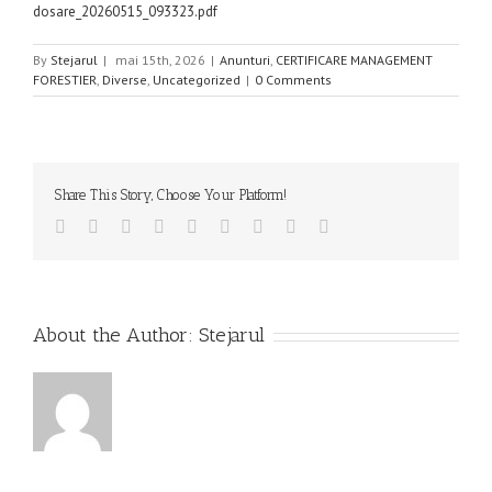
dosare_20260515_093323.pdf
By
Stejarul
|
mai 15th, 2026
|
Anunturi
,
CERTIFICARE MANAGEMENT
FORESTIER
,
Diverse
,
Uncategorized
|
0 Comments
Share This Story, Choose Your Platform!
Facebook
Twitter
Linkedin
Reddit
Tumblr
Google+
Pinterest
Vk
Email
About the Author:
Stejarul